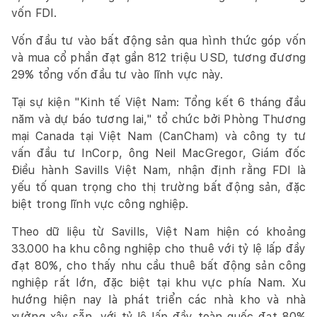
vốn FDI.
Vốn đầu tư vào bất động sản qua hình thức góp vốn
và mua cổ phần đạt gần 812 triệu USD, tương đương
29% tổng vốn đầu tư vào lĩnh vực này.
Tại sự kiện "Kinh tế Việt Nam: Tổng kết 6 tháng đầu
năm và dự báo tương lai," tổ chức bởi Phòng Thương
mại Canada tại Việt Nam (CanCham) và công ty tư
vấn đầu tư InCorp, ông Neil MacGregor, Giám đốc
Điều hành Savills Việt Nam, nhận định rằng FDI là
yếu tố quan trọng cho thị trường bất động sản, đặc
biệt trong lĩnh vực công nghiệp.
Theo dữ liệu từ Savills, Việt Nam hiện có khoảng
33.000 ha khu công nghiệp cho thuê với tỷ lệ lấp đầy
đạt 80%, cho thấy nhu cầu thuê bất động sản công
nghiệp rất lớn, đặc biệt tại khu vực phía Nam. Xu
hướng hiện nay là phát triển các nhà kho và nhà
xưởng xây sẵn, với tỷ lệ lấp đầy toàn quốc đạt 80%