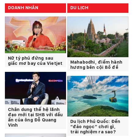
DOANH NHÂN
DU LỊCH
Nữ tỷ phú đứng sau
Mahabodhi, điểm hành
giấc mơ bay của Vietjet
hương bên cội Bồ đề
Chân dung thế hệ lãnh
đạo mới tại SHB với dấu
ấn của ông Đỗ Quang
Du lịch Phú Quốc: Đến
Vinh
“đảo ngọc” chơi gì,
trải nghiệm ra sao?