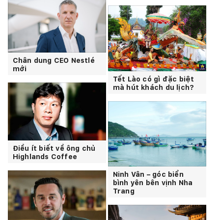
Chân dung CEO Nestlé
mới
Tết Lào có gì đặc biệt
mà hút khách du lịch?
Điều ít biết về ông chủ
Highlands Coffee
Ninh Vân – góc biển
bình yên bên vịnh Nha
Trang