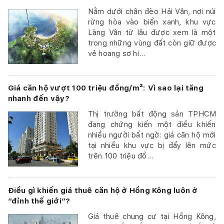
Nằm dưới chân đèo Hải Vân, nơi núi
rừng hòa vào biển xanh, khu vực
Làng Vân từ lâu được xem là một
trong những vùng đất còn giữ được
vẻ hoang sơ hi...
Giá căn hộ vượt 100 triệu đồng/m²: Vì sao lại tăng
nhanh đến vậy?
Thị trường bất động sản TPHCM
đang chứng kiến một điều khiến
nhiều người bất ngờ: giá căn hộ mới
tại nhiều khu vực bị đẩy lên mức
trên 100 triệu đồ...
Điều gì khiến giá thuê căn hộ ở Hồng Kông luôn ở
“đỉnh thế giới”?
Giá thuê chung cư tại Hồng Kông,