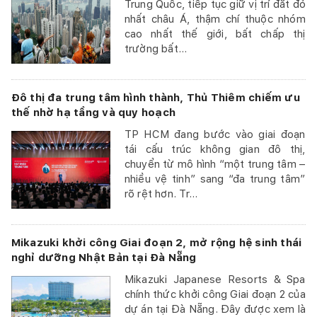
Trung Quốc, tiếp tục giữ vị trí đắt đỏ
nhất châu Á, thậm chí thuộc nhóm
cao nhất thế giới, bất chấp thị
trường bất...
Đô thị đa trung tâm hình thành, Thủ Thiêm chiếm ưu
thế nhờ hạ tầng và quy hoạch
TP HCM đang bước vào giai đoạn
tái cấu trúc không gian đô thị,
chuyển từ mô hình “một trung tâm –
nhiều vệ tinh” sang “đa trung tâm”
rõ rệt hơn. Tr...
Mikazuki khởi công Giai đoạn 2, mở rộng hệ sinh thái
nghỉ dưỡng Nhật Bản tại Đà Nẵng
Mikazuki Japanese Resorts & Spa
chính thức khởi công Giai đoạn 2 của
dự án tại Đà Nẵng. Đây được xem là