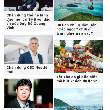
Chân dung thế hệ lãnh
đạo mới tại SHB với dấu
ấn của ông Đỗ Quang
Du lịch Phú Quốc: Đến
Vinh
“đảo ngọc” chơi gì,
trải nghiệm ra sao?
Chân dung CEO Nestlé
mới
Tết Lào có gì đặc biệt
mà hút khách du lịch?