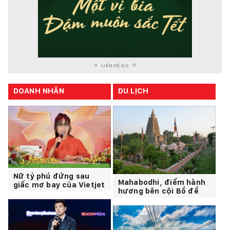
LIÊN HỆ QC
DOANH NHÂN
DU LỊCH
Nữ tỷ phú đứng sau
Mahabodhi, điểm hành
giấc mơ bay của Vietjet
hương bên cội Bồ đề