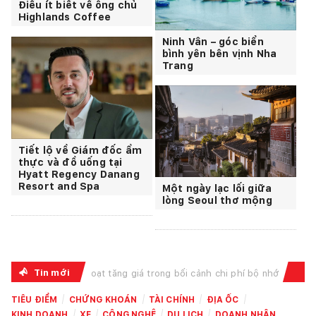
Điều ít biết về ông chủ
Highlands Coffee
Ninh Vân – góc biển
bình yên bên vịnh Nha
Trang
Tiết lộ về Giám đốc ẩm
thực và đồ uống tại
Hyatt Regency Danang
Resort and Spa
Một ngày lạc lối giữa
lòng Seoul thơ mộng
Tin mới
g giá trong bối cảnh chi phí bộ nhớ và linh kiện lưu trữ leo thang, chịu t...
Vietcomban
TIÊU ĐIỂM
CHỨNG KHOÁN
TÀI CHÍNH
ĐỊA ỐC
KINH DOANH
XE
CÔNG NGHỆ
DU LỊCH
DOANH NHÂN