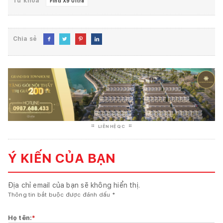
Từ khóa
Find X9 Ultra
Chia sẻ




LIÊN HỆ QC
Ý KIẾN CỦA BẠN
Địa chỉ email của bạn sẽ không hiển thị.
Thông tin bắt buộc được đánh dấu
*
Họ tên:
*