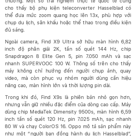
thường. Một số trải nghiệm thực tế quốc tế cũng
cho thấy bộ phụ kiện teleconverter Hasselblad có
thể đưa mức zoom quang học lên 13x, phù hợp với
chụp du lịch, sân khấu hoặc thể thao trong điều kiện
đủ sáng.
Ngoài camera, Find X9 Ultra sở hữu màn hình 6,82
inch độ phân giải 2K, tần số quét 144 Hz, chip
Snapdragon 8 Elite Gen 5, pin 7.050 mAh và sạc
nhanh SUPERVOOC 100 W. Thông số trên cho thấy
máy không chỉ hướng đến người chụp ảnh, quay
video, mà còn phục vụ nhóm người dùng cần hiệu
năng cao, màn hình lớn và thời lượng pin dài.
Trong khi đó, Find X9s là phiên bản nhỏ gọn hơn,
nhưng vẫn giữ nhiều đặc điểm của dòng cao cấp. Máy
dùng chip MediaTek Dimensity 9500s, màn hình 6,59
inch tần số quét 120 Hz, pin 7.025 mAh, sạc nhanh
80 W và chạy ColorOS 16. Oppo mô tả sản phẩm này
như một “người bạn đồng hành du lịch Hasselblad”,