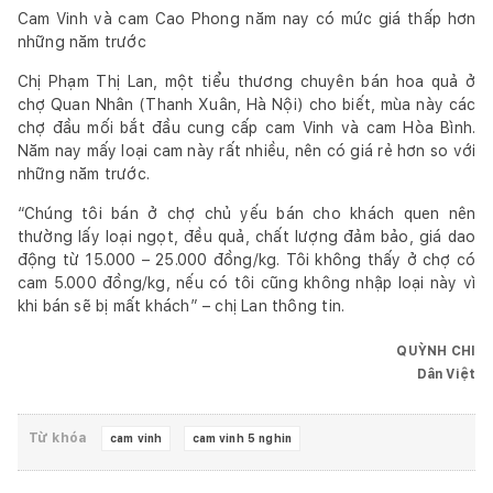
Cam Vinh và cam Cao Phong năm nay có mức giá thấp hơn
những năm trước
Chị Phạm Thị Lan, một tiểu thương chuyên bán hoa quả ở
chợ Quan Nhân (Thanh Xuân, Hà Nội) cho biết, mùa này các
chợ đầu mối bắt đầu cung cấp cam Vinh và cam Hòa Bình.
Năm nay mấy loại cam này rất nhiều, nên có giá rẻ hơn so với
những năm trước.
“Chúng tôi bán ở chợ chủ yếu bán cho khách quen nên
thường lấy loại ngọt, đều quả, chất lượng đảm bảo, giá dao
động từ 15.000 – 25.000 đồng/kg. Tôi không thấy ở chợ có
cam 5.000 đồng/kg, nếu có tôi cũng không nhập loại này vì
khi bán sẽ bị mất khách” – chị Lan thông tin.
QUỲNH CHI
Dân Việt
Từ khóa
cam vinh
cam vinh 5 nghin