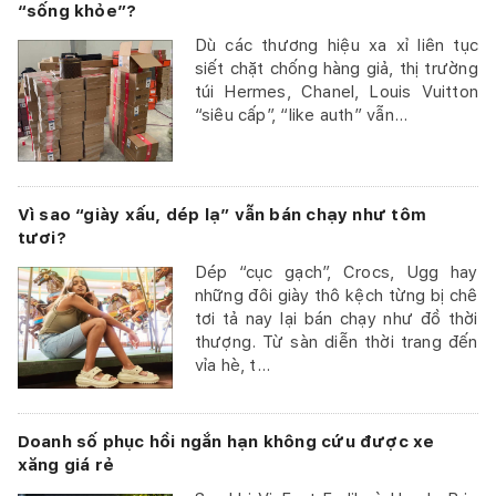
“sống khỏe”?
Dù các thương hiệu xa xỉ liên tục
siết chặt chống hàng giả, thị trường
túi Hermes, Chanel, Louis Vuitton
“siêu cấp”, “like auth” vẫn...
Vì sao “giày xấu, dép lạ” vẫn bán chạy như tôm
tươi?
Dép “cục gạch”, Crocs, Ugg hay
những đôi giày thô kệch từng bị chê
tơi tả nay lại bán chạy như đồ thời
thượng. Từ sàn diễn thời trang đến
vỉa hè, t...
Doanh số phục hồi ngắn hạn không cứu được xe
xăng giá rẻ