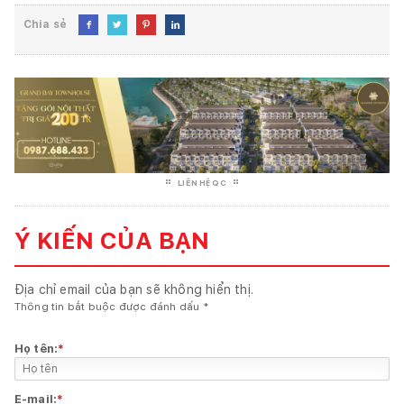
Chia sẻ




LIÊN HỆ QC
Ý KIẾN CỦA BẠN
Địa chỉ email của bạn sẽ không hiển thị.
Thông tin bắt buộc được đánh dấu
*
Họ tên:
*
E-mail:
*