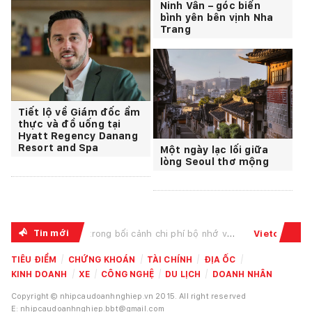
Ninh Vân – góc biển
bình yên bên vịnh Nha
Trang
Tiết lộ về Giám đốc ẩm
thực và đồ uống tại
Hyatt Regency Danang
Resort and Spa
Một ngày lạc lối giữa
lòng Seoul thơ mộng
Tin mới
 phí bộ nhớ và linh kiện lưu trữ leo thang, chịu t...
Vietcombank nhận ba giải
TIÊU ĐIỂM
CHỨNG KHOÁN
TÀI CHÍNH
ĐỊA ỐC
KINH DOANH
XE
CÔNG NGHỆ
DU LỊCH
DOANH NHÂN
Copyright © nhipcaudoanhnghiep.vn 2015. All right reserved
E: nhipcaudoanhnghiep.bbt@gmail.com