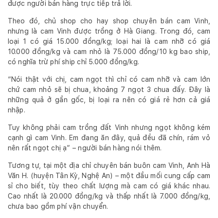
được người bán hàng trực tiếp trả lời.
Theo đó, chủ shop cho hay shop chuyên bán cam Vinh,
nhưng là cam Vinh được trồng ở Hà Giang. Trong đó, cam
loại 1 có giá 15.000 đồng/kg; loại hai là cam nhỡ có giá
10.000 đồng/kg và cam nhỏ là 75.000 đồng/10 kg bao ship,
có nghĩa trừ phí ship chỉ 5.000 đồng/kg.
“Nói thật với chị, cam ngọt thì chỉ có cam nhỡ và cam lớn
chứ cam nhỏ sẽ bị chua, khoảng 7 ngọt 3 chua đấy. Đây là
những quả ở gần gốc, bị loại ra nên có giá rẻ hơn cả giá
nhập.
Tuy không phải cam trồng đất Vinh nhưng ngọt không kém
cạnh gì cam Vinh. Em đang ăn đây, quả đều đã chín, rám vỏ
nên rất ngọt chị ạ” – người bán hàng nói thêm.
Tương tự, tại một địa chỉ chuyên bán buôn cam Vinh, Anh Hà
Văn H. (huyện Tân Kỳ, Nghệ An) – một đầu mối cung cấp cam
sỉ cho biết, tùy theo chất lượng mà cam có giá khác nhau.
Cao nhất là 20.000 đồng/kg và thấp nhất là 7.000 đồng/kg,
chưa bao gồm phí vận chuyển.