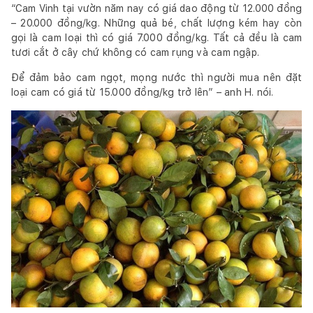
“Cam Vinh tại vườn năm nay có giá dao động từ 12.000 đồng
– 20.000 đồng/kg. Những quả bé, chất lượng kém hay còn
gọi là cam loại thì có giá 7.000 đồng/kg. Tất cả đều là cam
tươi cắt ở cây chứ không có cam rụng và cam ngập.
Để đảm bảo cam ngọt, mọng nước thì người mua nên đặt
loại cam có giá từ 15.000 đồng/kg trở lên” – anh H. nói.