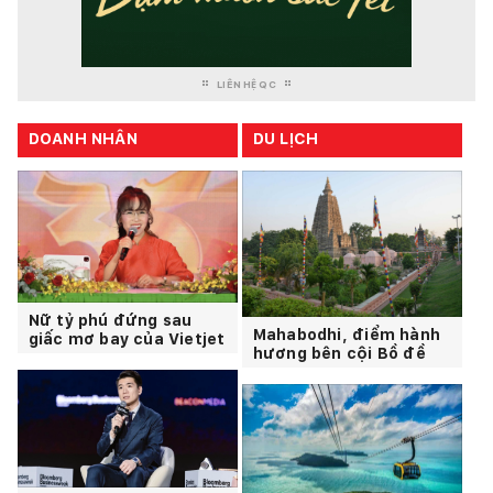
LIÊN HỆ QC
DOANH NHÂN
DU LỊCH
Nữ tỷ phú đứng sau
Mahabodhi, điểm hành
giấc mơ bay của Vietjet
hương bên cội Bồ đề