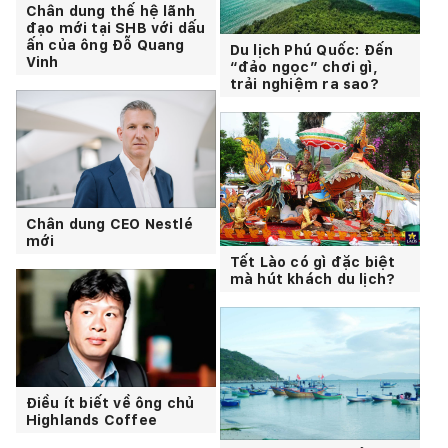
Chân dung thế hệ lãnh
đạo mới tại SHB với dấu
ấn của ông Đỗ Quang
Du lịch Phú Quốc: Đến
Vinh
“đảo ngọc” chơi gì,
trải nghiệm ra sao?
Chân dung CEO Nestlé
mới
Tết Lào có gì đặc biệt
mà hút khách du lịch?
Điều ít biết về ông chủ
Highlands Coffee