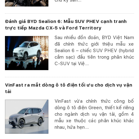
chu kỳ sản...
Đánh giá BYD Sealion 6: Mẫu SUV PHEV cạnh tranh
trực tiếp Mazda CX-5 và Ford Territory
Sau nhiều đồn đoán, BYD Việt Nam
đã chính thức giới thiệu mẫu xe
Sealion 6 – chiếc SUV PHEV (hybrid
cắm sạc) đầu tiên trong phân khúc
C-SUV tại Việ...
VinFast ra mắt dòng ô tô điện tối ưu cho dịch vụ vận
tải
VinFast vừa chính thức công bố
dòng ô tô điện Green, thiết kế riêng
cho ngành dịch vụ vận tải, gồm 4
mẫu xe thuộc các phân khúc khác
nhau, hứa hẹn...