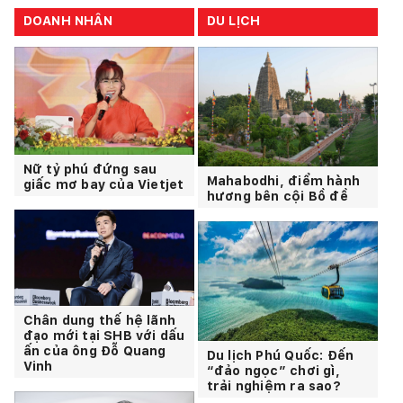
DOANH NHÂN
DU LỊCH
Nữ tỷ phú đứng sau
Mahabodhi, điểm hành
giấc mơ bay của Vietjet
hương bên cội Bồ đề
Chân dung thế hệ lãnh
đạo mới tại SHB với dấu
ấn của ông Đỗ Quang
Du lịch Phú Quốc: Đến
Vinh
“đảo ngọc” chơi gì,
trải nghiệm ra sao?