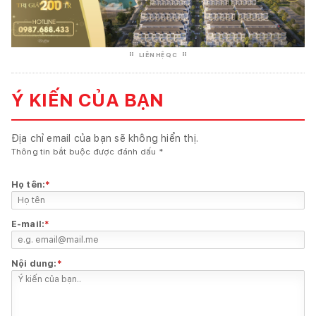
LIÊN HỆ QC
Ý KIẾN CỦA BẠN
Địa chỉ email của bạn sẽ không hiển thị.
Thông tin bắt buộc được đánh dấu
*
Họ tên:
*
E-mail:
*
Nội dung:
*