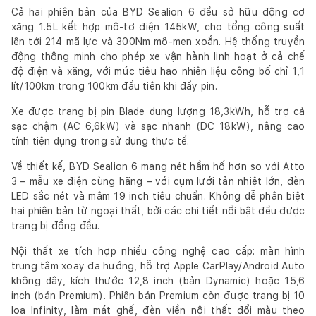
Cả hai phiên bản của BYD Sealion 6 đều sở hữu động cơ
xăng 1.5L kết hợp mô-tơ điện 145kW, cho tổng công suất
lên tới 214 mã lực và 300Nm mô-men xoắn. Hệ thống truyền
động thông minh cho phép xe vận hành linh hoạt ở cả chế
độ điện và xăng, với mức tiêu hao nhiên liệu công bố chỉ 1,1
lít/100km trong 100km đầu tiên khi đầy pin.
Xe được trang bị pin Blade dung lượng 18,3kWh, hỗ trợ cả
sạc chậm (AC 6,6kW) và sạc nhanh (DC 18kW), nâng cao
tính tiện dụng trong sử dụng thực tế.
Về thiết kế, BYD Sealion 6 mang nét hầm hố hơn so với Atto
3 – mẫu xe điện cùng hãng – với cụm lưới tản nhiệt lớn, đèn
LED sắc nét và mâm 19 inch tiêu chuẩn. Không dễ phân biệt
hai phiên bản từ ngoại thất, bởi các chi tiết nổi bật đều được
trang bị đồng đều.
Nội thất xe tích hợp nhiều công nghệ cao cấp: màn hình
trung tâm xoay đa hướng, hỗ trợ Apple CarPlay/Android Auto
không dây, kích thước 12,8 inch (bản Dynamic) hoặc 15,6
inch (bản Premium). Phiên bản Premium còn được trang bị 10
loa Infinity, làm mát ghế, đèn viền nội thất đổi màu theo