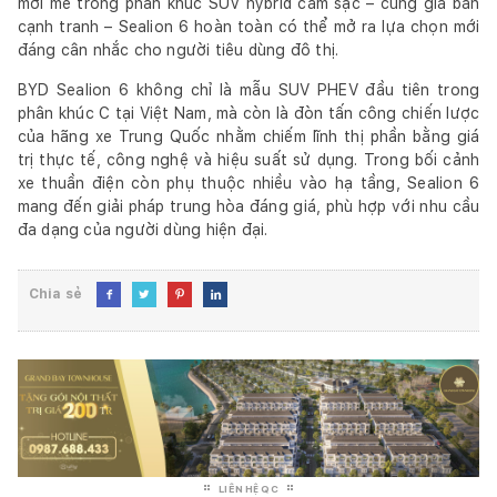
mới mẻ trong phân khúc SUV hybrid cắm sạc – cùng giá bán
cạnh tranh – Sealion 6 hoàn toàn có thể mở ra lựa chọn mới
đáng cân nhắc cho người tiêu dùng đô thị.
BYD Sealion 6 không chỉ là mẫu SUV PHEV đầu tiên trong
phân khúc C tại Việt Nam, mà còn là đòn tấn công chiến lược
của hãng xe Trung Quốc nhằm chiếm lĩnh thị phần bằng giá
trị thực tế, công nghệ và hiệu suất sử dụng. Trong bối cảnh
xe thuần điện còn phụ thuộc nhiều vào hạ tầng, Sealion 6
mang đến giải pháp trung hòa đáng giá, phù hợp với nhu cầu
đa dạng của người dùng hiện đại.
Chia sẻ




LIÊN HỆ QC