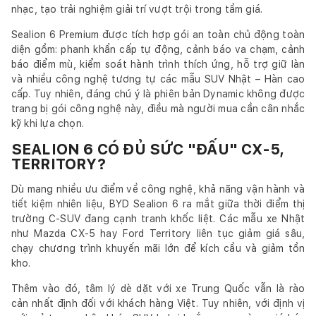
nhạc, tạo trải nghiệm giải trí vượt trội trong tầm giá.
Sealion 6 Premium được tích hợp gói an toàn chủ động toàn
diện gồm: phanh khẩn cấp tự động, cảnh báo va chạm, cảnh
báo điểm mù, kiểm soát hành trình thích ứng, hỗ trợ giữ làn
và nhiều công nghệ tương tự các mẫu SUV Nhật – Hàn cao
cấp. Tuy nhiên, đáng chú ý là phiên bản Dynamic không được
trang bị gói công nghệ này, điều mà người mua cần cân nhắc
kỹ khi lựa chọn.
SEALION 6 CÓ ĐỦ SỨC "ĐẤU" CX-5,
TERRITORY?
Dù mang nhiều ưu điểm về công nghệ, khả năng vận hành và
tiết kiệm nhiên liệu, BYD Sealion 6 ra mắt giữa thời điểm thị
trường C-SUV đang cạnh tranh khốc liệt. Các mẫu xe Nhật
như Mazda CX-5 hay Ford Territory liên tục giảm giá sâu,
chạy chương trình khuyến mãi lớn để kích cầu và giảm tồn
kho.
Thêm vào đó, tâm lý dè dặt với xe Trung Quốc vẫn là rào
cản nhất định đối với khách hàng Việt. Tuy nhiên, với định vị