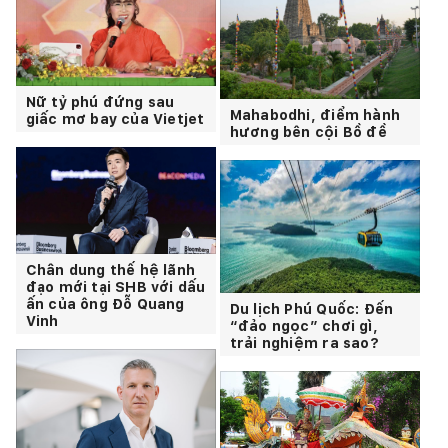
Nữ tỷ phú đứng sau
Mahabodhi, điểm hành
giấc mơ bay của Vietjet
hương bên cội Bồ đề
Chân dung thế hệ lãnh
đạo mới tại SHB với dấu
ấn của ông Đỗ Quang
Du lịch Phú Quốc: Đến
Vinh
“đảo ngọc” chơi gì,
trải nghiệm ra sao?