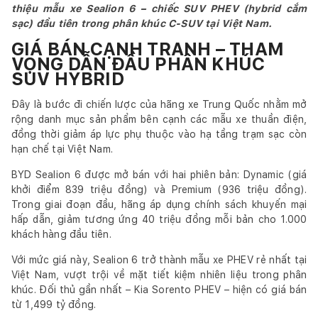
thiệu mẫu xe Sealion 6 – chiếc SUV PHEV (hybrid cắm
sạc) đầu tiên trong phân khúc C-SUV tại Việt Nam.
GIÁ BÁN CẠNH TRANH – THAM
VỌNG DẪN ĐẦU PHÂN KHÚC
SUV HYBRID
Đây là bước đi chiến lược của hãng xe Trung Quốc nhằm mở
rộng danh mục sản phẩm bên cạnh các mẫu xe thuần điện,
đồng thời giảm áp lực phụ thuộc vào hạ tầng trạm sạc còn
hạn chế tại Việt Nam.
BYD Sealion 6 được mở bán với hai phiên bản: Dynamic (giá
khởi điểm 839 triệu đồng) và Premium (936 triệu đồng).
Trong giai đoạn đầu, hãng áp dụng chính sách khuyến mại
hấp dẫn, giảm tương ứng 40 triệu đồng mỗi bản cho 1.000
khách hàng đầu tiên.
Với mức giá này, Sealion 6 trở thành mẫu xe PHEV rẻ nhất tại
Việt Nam, vượt trội về mặt tiết kiệm nhiên liệu trong phân
khúc. Đối thủ gần nhất – Kia Sorento PHEV – hiện có giá bán
từ 1,499 tỷ đồng.