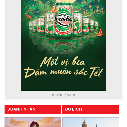
LIÊN HỆ QC
DOANH NHÂN
DU LỊCH