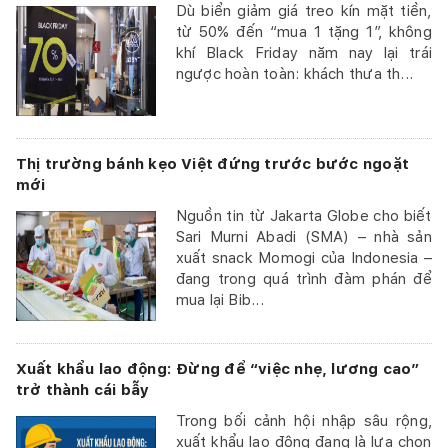
Dù biển giảm giá treo kín mặt tiền,
từ 50% đến “mua 1 tặng 1”, không
khí Black Friday năm nay lại trái
ngược hoàn toàn: khách thưa th...
Thị trường bánh kẹo Việt đứng trước bước ngoặt
mới
Nguồn tin từ Jakarta Globe cho biết
Sari Murni Abadi (SMA) – nhà sản
xuất snack Momogi của Indonesia –
đang trong quá trình đàm phán để
mua lại Bib...
Xuất khẩu lao động: Đừng để “việc nhẹ, lương cao”
trở thành cái bẫy
Trong bối cảnh hội nhập sâu rộng,
xuất khẩu lao động đang là lựa chọn