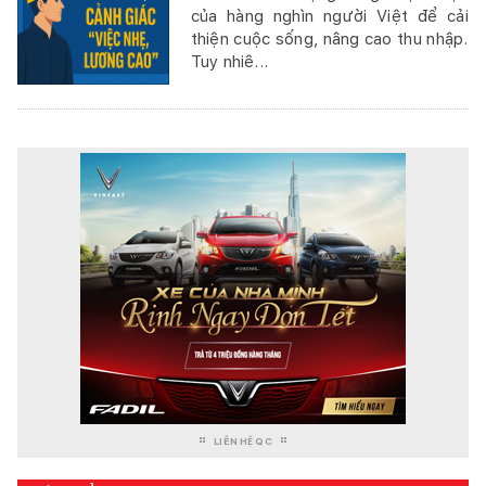
của hàng nghìn người Việt để cải
thiện cuộc sống, nâng cao thu nhập.
Tuy nhiê...
LIÊN HỆ QC