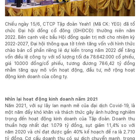
Chiều ngày 15/6, CTCP Tập đoàn Yeah1 (Mã CK: YEG) đã tổ
chức Đại hội đồng cổ đông (ĐHĐCĐ) thường niên năm
2022. Bên cạnh việc bầu Hội đồng quản trị mới cho nhiệm kỳ
2022-2027, Đại hội thông qua tờ trình tăng vốn với hình thức
chào bán cổ phần riêng lẻ dự kiến trong năm 2022 để tăng
vốn điều lệ công ty với số lượng tối đa 78.642.000 cổ phiếu,
giá 10.000 đồng/cổ phiếu, tương đương 786,42 tỷ đồng
nhằm tăng quy mô vốn hoạt động, đầu tư, mở rộng hoạt
động kinh doanh của công ty.
Nhìn lại hoạt động kinh doanh năm 2021
Năm 2021, với sự lây lan mạnh mẽ của đại dịch Covid-19, là
một năm đầy khó khăn và thách thức gây ảnh hưởng nghiêm
trọng đến hoạt động kinh doanh của Tập đoàn. Doanh thu
thuần hợp nhất đạt 1.079 tỷ đồng, sụt giảm 11,4% so với
năm 2020 và chỉ đạt được gần 40% kế hoạch đề ra là 2.710
tỷ đồng. Cơ cấu doanh thu có sự dịch chuyển mạnh, trong