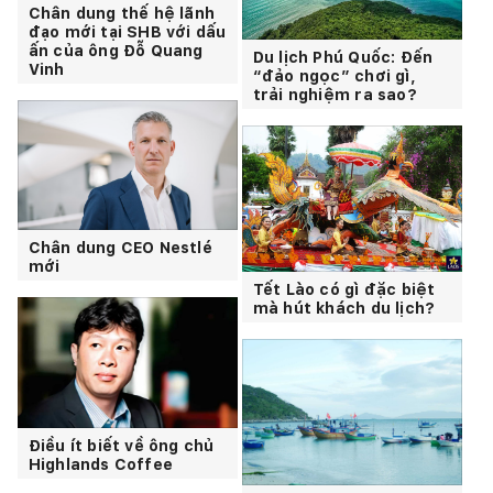
Chân dung thế hệ lãnh
đạo mới tại SHB với dấu
ấn của ông Đỗ Quang
Du lịch Phú Quốc: Đến
Vinh
“đảo ngọc” chơi gì,
trải nghiệm ra sao?
Chân dung CEO Nestlé
mới
Tết Lào có gì đặc biệt
mà hút khách du lịch?
Điều ít biết về ông chủ
Highlands Coffee