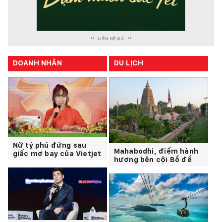
LIÊN HỆ QC
DOANH NHÂN
DU LỊCH
Nữ tỷ phú đứng sau
Mahabodhi, điểm hành
giấc mơ bay của Vietjet
hương bên cội Bồ đề