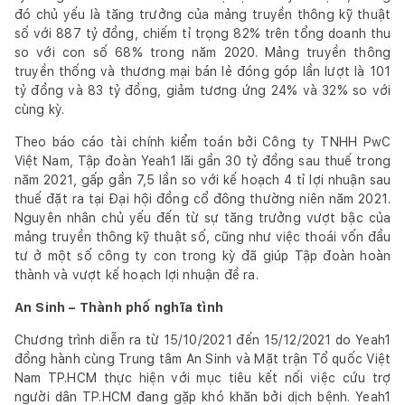
đó chủ yếu là tăng trưởng của mảng truyền thông kỹ thuật
số với 887 tỷ đồng, chiếm tỉ trọng 82% trên tổng doanh thu
so với con số 68% trong năm 2020. Mảng truyền thông
truyền thống và thương mại bán lẻ đóng góp lần lượt là 101
tỷ đồng và 83 tỷ đồng, giảm tương ứng 24% và 32% so với
cùng kỳ.
Theo báo cáo tài chính kiểm toán bởi Công ty TNHH PwC
Việt Nam, Tập đoàn Yeah1 lãi gần 30 tỷ đồng sau thuế trong
năm 2021, gấp gần 7,5 lần so với kế hoạch 4 tỉ lợi nhuận sau
thuế đặt ra tại Đại hội đồng cổ đông thường niên năm 2021.
Nguyên nhân chủ yếu đến từ sự tăng trưởng vượt bậc của
mảng truyền thông kỹ thuật số, cũng như việc thoái vốn đầu
tư ở một số công ty con trong kỳ đã giúp Tập đoàn hoàn
thành và vượt kế hoạch lợi nhuận đề ra.
An Sinh – Thành phố nghĩa tình
Chương trình diễn ra từ 15/10/2021 đến 15/12/2021 do Yeah1
đồng hành cùng Trung tâm An Sinh và Mặt trận Tổ quốc Việt
Nam TP.HCM thực hiện với mục tiêu kết nối việc cứu trợ
người dân TP.HCM đang gặp khó khăn bởi dịch bệnh. Yeah1