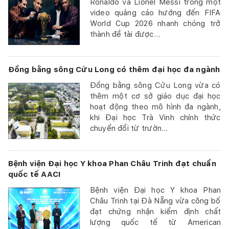
Ronaldo và Lionel Messi trong một
video quảng cáo hướng đến FIFA
World Cup 2026 nhanh chóng trở
thành đề tài được...
Đồng bằng sông Cửu Long có thêm đại học đa ngành
Đồng bằng sông Cửu Long vừa có
thêm một cơ sở giáo dục đại học
hoạt động theo mô hình đa ngành,
khi Đại học Trà Vinh chính thức
chuyển đổi từ trườn...
Bệnh viện Đại học Y khoa Phan Châu Trinh đạt chuẩn
quốc tế AACI
Bệnh viện Đại học Y khoa Phan
Châu Trinh tại Đà Nẵng vừa công bố
đạt chứng nhận kiểm định chất
lượng quốc tế từ American