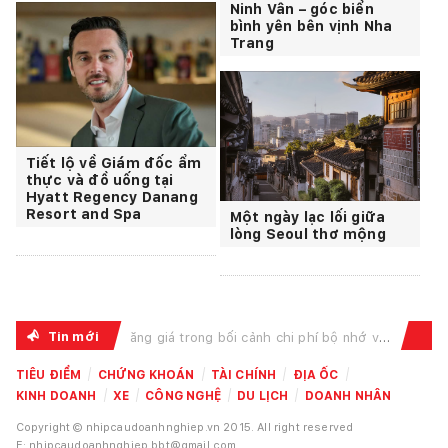
Ninh Vân – góc biển
bình yên bên vịnh Nha
Trang
Tiết lộ về Giám đốc ẩm
thực và đồ uống tại
Hyatt Regency Danang
Resort and Spa
Một ngày lạc lối giữa
lòng Seoul thơ mộng
Tin mới
ng bối cảnh chi phí bộ nhớ và linh kiện lưu trữ leo thang, chịu t...
Vietcombank nhậ
TIÊU ĐIỂM
CHỨNG KHOÁN
TÀI CHÍNH
ĐỊA ỐC
KINH DOANH
XE
CÔNG NGHỆ
DU LỊCH
DOANH NHÂN
Copyright © nhipcaudoanhnghiep.vn 2015. All right reserved
E: nhipcaudoanhnghiep.bbt@gmail.com