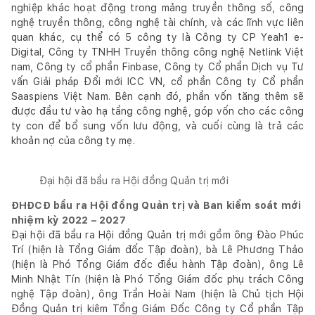
nghiệp khác hoạt động trong mảng truyền thông số, công
nghệ truyền thông, công nghệ tài chính, và các lĩnh vực liên
quan khác, cụ thể có 5 công ty là Công ty CP Yeah1 e-
Digital, Công ty TNHH Truyền thông công nghệ Netlink Việt
nam, Công ty cổ phần Finbase, Công ty Cổ phần Dịch vụ Tư
vấn Giải pháp Đổi mới ICC VN, cổ phần Công ty Cổ phần
Saaspiens Việt Nam. Bên cạnh đó, phần vốn tăng thêm sẽ
được đầu tư vào hạ tầng công nghệ, góp vốn cho các công
ty con để bổ sung vốn lưu động, và cuối cùng là trả các
khoản nợ của công ty mẹ.
Đại hội đã bầu ra Hội đồng Quản trị mới
ĐHĐCĐ bầu ra Hội đồng Quản trị và Ban kiểm soát mới
nhiệm kỳ 2022 – 2027
Đại hội đã bầu ra Hội đồng Quản trị mới gồm ông Đào Phúc
Trí (hiện là Tổng Giám đốc Tập đoàn), bà Lê Phương Thảo
(hiện là Phó Tổng Giám đốc điều hành Tập đoàn), ông Lê
Minh Nhật Tín (hiện là Phó Tổng Giám đốc phụ trách Công
nghệ Tập đoàn), ông Trần Hoài Nam (hiện là Chủ tịch Hội
Đồng Quản trị kiêm Tổng Giám Đốc Công ty Cổ phần Tập