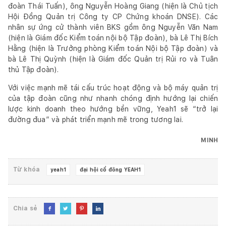
đoàn Thái Tuấn), ông Nguyễn Hoàng Giang (hiện là Chủ tịch
Hội Đồng Quản trị Công ty CP Chứng khoán DNSE). Các
nhân sự ứng cử thành viên BKS gồm ông Nguyễn Văn Nam
(hiện là Giám đốc Kiểm toán nội bộ Tập đoàn), bà Lê Thị Bích
Hằng (hiện là Trưởng phòng Kiểm toán Nội bộ Tập đoàn) và
bà Lê Thị Quỳnh (hiện là Giám đốc Quản trị Rủi ro và Tuân
thủ Tập đoàn).
Với việc mạnh mẽ tái cấu trúc hoạt động và bộ máy quản trị
của tập đoàn cũng như nhanh chóng định hướng lại chiến
lược kinh doanh theo hướng bền vững, Yeah1 sẽ “trở lại
đường đua” và phát triển mạnh mẽ trong tương lai.
MINH
Từ khóa
yeah1
đại hội cổ đông YEAH1
Chia sẻ



