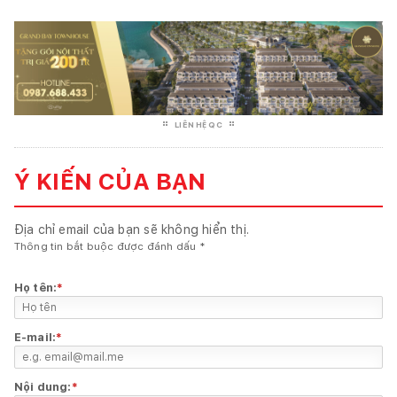
LIÊN HỆ QC
Ý KIẾN CỦA BẠN
Địa chỉ email của bạn sẽ không hiển thị.
Thông tin bắt buộc được đánh dấu
*
Họ tên:
*
E-mail:
*
Nội dung:
*