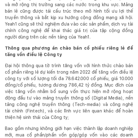
và mở rộng thị trường sang các nước trong khu vực. Mảng
bán lẻ cũng được tái cấu trúc theo mô hình tối ưu lợi thế
truyền thông và bắt kịp xu hướng cộng đồng mạng xã hội.
Yeah1 cũng sẽ thử nghiệm đưa vào các sản phẩm, dịch vụ tài
chính công nghệ để khai thác giá trị của tập cộng đồng
người dùng trên các nền tảng của Yeah1.
Thông qua phương án chào bán cổ phiếu riêng lẻ để
tăng vốn điều lệ Công ty
Đại hội thông qua tờ trình tăng vốn với hình thức chào bán
cổ phần riêng lẻ dự kiến trong năm 2022 để tăng vốn điều lệ
công ty với số lượng tối đa 78.642.000 cổ phiếu, giá 10.000
đồng/cổ phiếu, tương đương 786,42 tỷ đồng. Mục đích của
việc tăng vốn nhằm bổ sung vốn thực hiện mở rộng hoạt
động đầu tư vào mảng truyền thông số (Digital Media), nền
tảng công nghệ truyền thông (Tech-media) và công nghệ
tài chính (Fintech), và các lĩnh vực liên quan khác để hoàn
thiện hệ sinh thái của Công ty;
Bao gồm nhưng không giới hạn việc thành lập doanh nghiệp
mới, mua cổ phần/phần vốn góp/góp vốn vào các doanh