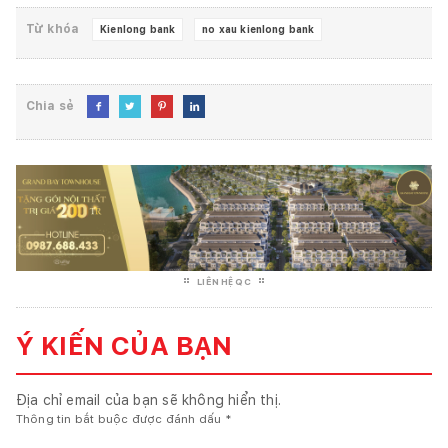
Từ khóa
Kienlong bank
no xau kienlong bank
Chia sẻ




LIÊN HỆ QC
Ý KIẾN CỦA BẠN
Địa chỉ email của bạn sẽ không hiển thị.
Thông tin bắt buộc được đánh dấu
*