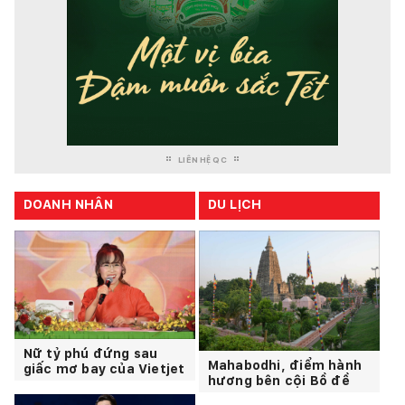
LIÊN HỆ QC
DOANH NHÂN
DU LỊCH
Nữ tỷ phú đứng sau
Mahabodhi, điểm hành
giấc mơ bay của Vietjet
hương bên cội Bồ đề