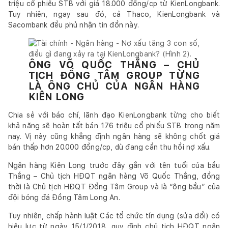
triệu cổ phiếu STB với giá 18.000 đồng/cp từ KienLongbank.
Tuy nhiên, ngay sau đó, cả Thaco, KienLongbank và
Sacombank đều phủ nhận tin đồn này.
ÔNG VÕ QUỐC THẮNG – CHỦ
TỊCH ĐỒNG TÂM GROUP TỪNG
LÀ ÔNG CHỦ CỦA NGÂN HÀNG
KIÊN LONG
Chia sẻ với báo chí, lãnh đạo KienLongbank từng cho biết
khả năng sẽ hoàn tất bán 176 triệu cổ phiếu STB trong năm
nay. Vị này cũng khẳng định ngân hàng sẽ không chốt giá
bán thấp hơn 20.000 đồng/cp, dù đang cần thu hồi nợ xấu.
Ngân hàng Kiên Long trước đây gắn với tên tuổi của bầu
Thắng – Chủ tịch HĐQT ngân hàng Võ Quốc Thắng, đồng
thời là Chủ tịch HĐQT Đồng Tâm Group và là “ông bầu” của
đội bóng đá Đồng Tâm Long An.
Tuy nhiên, chấp hành luật Các tổ chức tín dụng (sửa đổi) có
hiệu lực từ ngày 15/1/2018, quy định chủ tịch HĐQT ngân