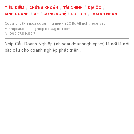
TIÊU ĐIỂM
CHỨNG KHOÁN
TÀI CHÍNH
ĐỊA ỐC
KINH DOANH
XE
CÔNG NGHỆ
DU LỊCH
DOANH NHÂN
Copyright © nhipcaudoanhnghiep.vn 2015. All right reserved
E: nhipcaudoanhnghiep.bbt@gmail.com
M: 083.77.99.66.7
Nhịp Cầu Doanh Nghiệp (nhipcaudoanhnghiep.vn) là nơi là nơi
bắt cầu cho doanh nghiệp phát triển...