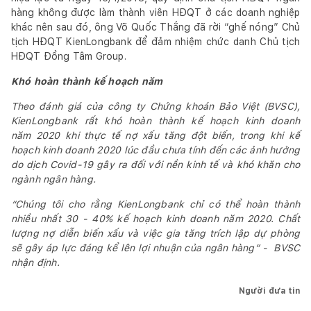
hàng không được làm thành viên HĐQT ở các doanh nghiệp
khác nên sau đó, ông Võ Quốc Thắng đã rời “ghế nóng” Chủ
tịch HĐQT KienLongbank để đảm nhiệm chức danh Chủ tịch
HĐQT Đồng Tâm Group.
Khó hoàn thành kế hoạch năm
Theo đánh giá của công
ty Chứng khoán Bảo Việt (BVSC),
Kien
L
ongbank rất khó hoàn thành kế hoạch kinh doanh
năm
2020
khi thực tế nợ xấu tăng đột biến, trong khi kế
hoạch kinh doanh 2020 lúc đầu chưa tính đến các ảnh hưởng
do dịch Covid-19 gây ra đối với nền kinh tế và khó khăn cho
ngành ngân hàng.
“Chúng tôi cho rằng Kien
L
ongbank chỉ có thể hoàn thành
nhiều nhất 30 - 40% kế hoạch
kinh doanh
năm 2020. Chất
lượng nợ diễn biến xấu và việc gia tăng trích lập dự phòng
sẽ gây áp lực đáng kể lên lợi nhuận của ngân hàng” - BVSC
nhận định.
Người đưa tin