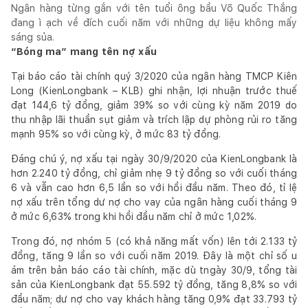
Ngân hàng từng gắn với tên tuổi ông bầu Võ Quốc Thắng
đang ì ạch về đích cuối năm với những dự liệu không mấy
sáng sủa.
“Bóng ma” mang tên nợ xấu
Tại báo cáo tài chính quý 3/2020 của ngân hàng TMCP Kiên
Long (KienLongbank – KLB) ghi nhận, lợi nhuận trước thuế
đạt 144,6 tỷ đồng, giảm 39% so với cùng kỳ năm 2019 do
thu nhập lãi thuần sụt giảm và trích lập dự phòng rủi ro tăng
mạnh 95% so với cùng kỳ, ở mức 83 tỷ đồng.
Đáng chú ý, nợ xấu tại ngày 30/9/2020 của KienLongbank là
hơn 2.240 tỷ đồng, chỉ giảm nhẹ 9 tỷ đồng so với cuối tháng
6 và vẫn cao hơn 6,5 lần so với hồi đầu năm. Theo đó, tỉ lệ
nợ xấu trên tổng dư nợ cho vay của ngân hàng cuối tháng 9
ở mức 6,63% trong khi hồi đầu năm chỉ ở mức 1,02%.
Trong đó, nợ nhóm 5 (có khả năng mất vốn) lên tới 2.133 tỷ
đồng, tăng 9 lần so với cuối năm 2019. Đây là một chỉ số u
ám trên bản báo cáo tài chính, mặc dù tngày 30/9, tổng tài
sản của KienLongbank đạt 55.592 tỷ đồng, tăng 8,8% so với
đầu năm; dư nợ cho vay khách hàng tăng 0,9% đạt 33.793 tỷ