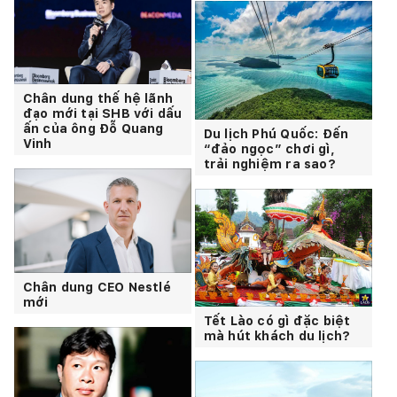
Chân dung thế hệ lãnh
đạo mới tại SHB với dấu
ấn của ông Đỗ Quang
Du lịch Phú Quốc: Đến
Vinh
“đảo ngọc” chơi gì,
trải nghiệm ra sao?
Chân dung CEO Nestlé
mới
Tết Lào có gì đặc biệt
mà hút khách du lịch?