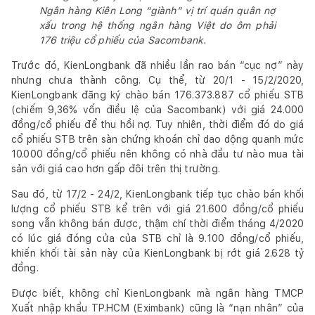
Ngân hàng Kiên Long “giành” vị trí quán quân nợ
xấu trong hệ thống ngân hàng Việt do ôm phải
176 triệu cổ phiếu của Sacombank.
Trước đó, KienLongbank đã nhiều lần rao bán “cục nợ” này
nhưng chưa thành công. Cụ thể, từ 20/1 - 15/2/2020,
KienLongbank đăng ký chào bán 176.373.887 cổ phiếu STB
(chiếm 9,36% vốn điều lệ của Sacombank) với giá 24.000
đồng/cổ phiếu để thu hồi nợ. Tuy nhiên, thời điểm đó do giá
cổ phiếu STB trên sàn chứng khoán chỉ dao dộng quanh mức
10.000 đồng/cổ phiếu nên không có nhà đầu tư nào mua tài
sản với giá cao hơn gấp đôi trên thị trường.
Sau đó, từ 17/2 - 24/2, KienLongbank tiếp tục chào bán khối
lượng cổ phiếu STB kể trên với giá 21.600 đồng/cổ phiếu
song vẫn không bán được, thậm chí thời điểm tháng 4/2020
có lúc giá đóng cửa của STB chỉ là 9.100 đồng/cổ phiếu,
khiến khối tài sản này của KienLongbank bị rớt giá 2.628 tỷ
đồng.
Được biết, không chỉ KienLongbank mà ngân hàng TMCP
Xuất nhập khẩu TP.HCM (Eximbank) cũng là “nạn nhân” của