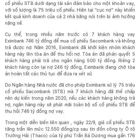
cổ phiếu STB dưới dạng tài sản đảm bảo cho một khoản vay,
với số lượng là 75 triệu cổ phiếu. Hiện tại “cục nợ” này khiến
kết quả kinh doanh của cả 2 nhà băng nói trên bị ảnh hưởng
nặng nề.
Cụ thể, trong nhiều năm trước có 7 khách hàng vay
Eximbank 746 tỷ đồng để mua cổ phiếu Sacombank và không
trả được nợ. Năm 2016, Eximbank đã khởi kiện nhóm khách
hàng này lên tòa án để thu hồi nợ. Tòa án đã phán quyết 5
khách hàng phải trả cho ngân hàng 500 tỷ đồng. Riêng 2
khách hàng còn lại nợ 246 tỷ đồng, Eximbank đang chờ tòa
án hoàn tất các thủ tục để đưa ra xét xử.
Do Ngân hàng Nhà nước đã cho phép Eximbank xử lý 75 triệu
cổ phiếu Sacombank (STB) mà 7 khách hàng đã thế chấp
nên dự kiến trong năm 2020, nếu các khách hàng không trả
nợ, ngân hàng này sẽ phát mãi toàn bộ số cổ phiếu STB để
thu hồi 746 tỷ đồng nợ vay.
Trong một diễn biến liên quan , ngày 22/9, giá cổ phiếu STB
tăng trần lên mức 12.550 đồng/cp sau tin đồn công ty Ô tô
Trường Hải (Thaco) của tỷ phú
Trần Bá Dương
mua gần 176