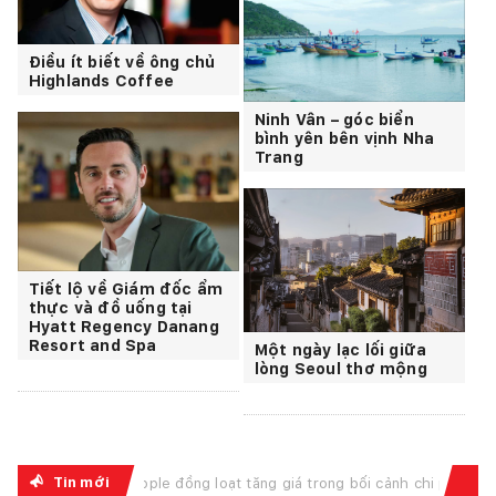
Điều ít biết về ông chủ
Highlands Coffee
Ninh Vân – góc biển
bình yên bên vịnh Nha
Trang
Tiết lộ về Giám đốc ẩm
thực và đồ uống tại
Hyatt Regency Danang
Resort and Spa
Một ngày lạc lối giữa
lòng Seoul thơ mộng
Tin mới
đồng loạt tăng giá trong bối cảnh chi phí bộ nhớ và linh kiện lưu trữ leo thang, chịu t...
Vi