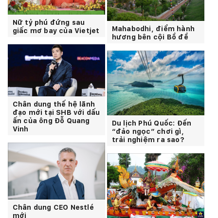
Nữ tỷ phú đứng sau
Mahabodhi, điểm hành
giấc mơ bay của Vietjet
hương bên cội Bồ đề
Chân dung thế hệ lãnh
đạo mới tại SHB với dấu
ấn của ông Đỗ Quang
Du lịch Phú Quốc: Đến
Vinh
“đảo ngọc” chơi gì,
trải nghiệm ra sao?
Chân dung CEO Nestlé
mới