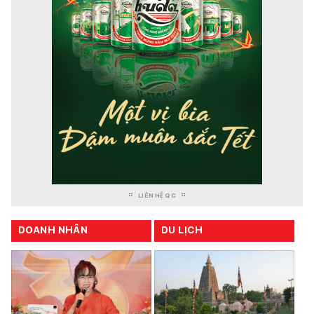
LIÊN HỆ QC
DOANH NHÂN
DU LỊCH