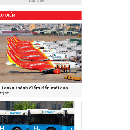
LIÊN HỆ QC
ÊU ĐIỂM
i Lanka thành điểm đến mới của
etjet