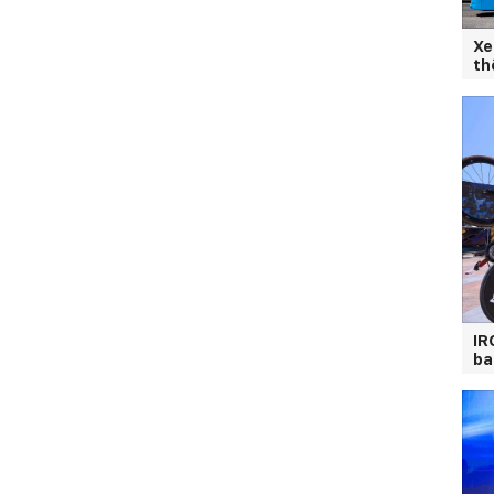
Xe
th
IR
ba