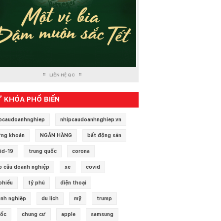
LIÊN HỆ QC
 KHÓA PHỔ BIẾN
pcaudoanhnghiep
nhipcaudoanhnghiep.vn
ng khoán
NGÂN HÀNG
bất động sản
id-19
trung quốc
corona
p cầu doanh nghiệp
xe
covid
phiếu
tỷ phú
điện thoại
nh nghiệp
du lịch
mỹ
trump
 ốc
chung cư
apple
samsung