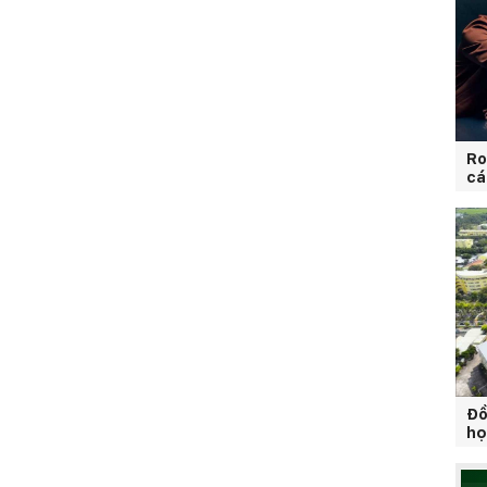
Ro
cá
Đồ
họ