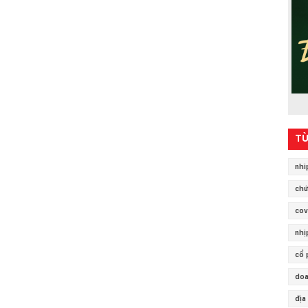
TỪ
nhi
chứ
cov
nhị
cổ 
doa
địa