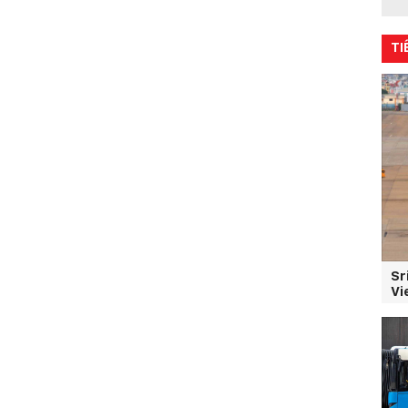
TI
Sr
Vi