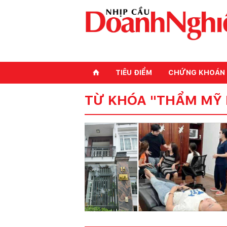
TIÊU ĐIỂM
CHỨNG KHOÁN
⌂
TỪ KHÓA "THẨM MỸ 