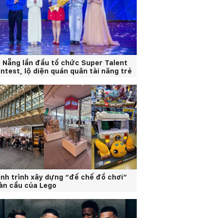
 Nẵng lần đầu tổ chức Super Talent
ntest, lộ diện quán quân tài năng trẻ
nh trình xây dựng “đế chế đồ chơi”
àn cầu của Lego