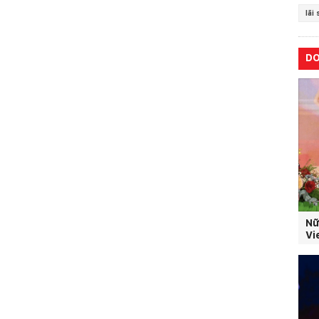
lãi
D
Nữ
Vi