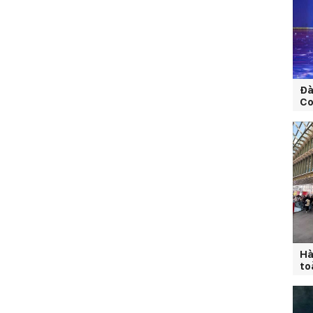
Đà
Co
Hà
to