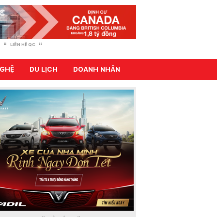
LIÊN HỆ QC
GHỆ
DU LỊCH
DOANH NHÂN