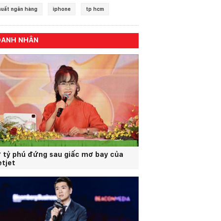
 suất ngân hàng
iphone
tp hcm
OANH NHÂN
 tỷ phú đứng sau giấc mơ bay của
etjet