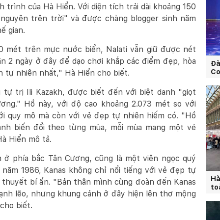
trình của Hà Hiển. Với diện tích trải dài khoảng 150
 nguyên trên trời" và được chàng blogger sinh năm
ế gian.
0 mét trên mực nước biển, Nalati vẫn giữ được nét
n 2 ngày ở đây để dạo chơi khắp các điểm đẹp, hòa
Đà
Co
tự nhiên nhất," Hà Hiển cho biết.
tự trị Ili Kazakh, được biết đến với biệt danh "giọt
ơng." Hồ này, với độ cao khoảng 2.073 mét so với
ới quy mô mà còn với vẻ đẹp tự nhiên hiếm có. "Hồ
ảnh biến đổi theo từng mùa, mỗi mùa mang một vẻ
Hà Hiển mô tả.
m ở phía bắc Tân Cương, cũng là một viên ngọc quý
 năm 1986, Kanas không chỉ nổi tiếng với vẻ đẹp tự
Hà
n thuyết bí ẩn. "Bản thân mình cùng đoàn đến Kanas
to
ạnh lẽo, nhưng khung cảnh ở đây hiện lên thơ mộng
cho biết.