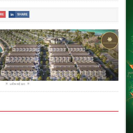
RE
SHARE

LIÊN HỆ QC