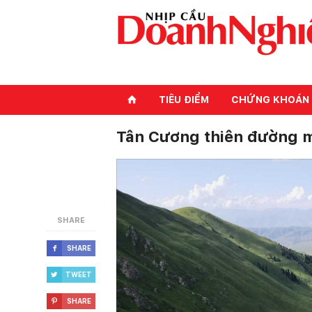
TIÊU ĐIỂM
CHỨNG KHOÁN
⌂
Tân Cương thiên đường m
SHARE
SHARE

TWEET

SHARE
