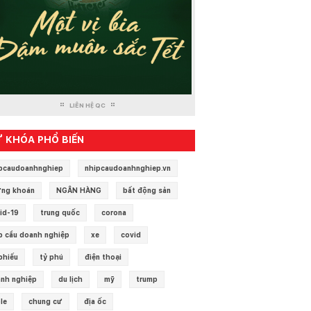
LIÊN HỆ QC
 KHÓA PHỔ BIẾN
pcaudoanhnghiep
nhipcaudoanhnghiep.vn
ng khoán
NGÂN HÀNG
bất động sản
id-19
trung quốc
corona
p cầu doanh nghiệp
xe
covid
phiếu
tỷ phú
điện thoại
nh nghiệp
du lịch
mỹ
trump
le
chung cư
địa ốc