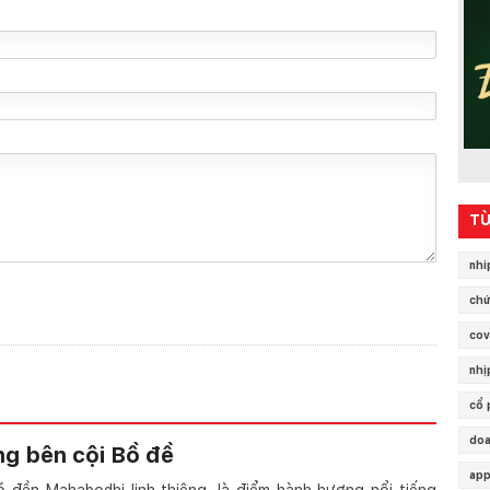
TỪ
nhi
chứ
cov
nhị
cổ 
doa
g bên cội Bồ đề
app
ó đền Mahabodhi linh thiêng, là điểm hành hương nổi tiếng