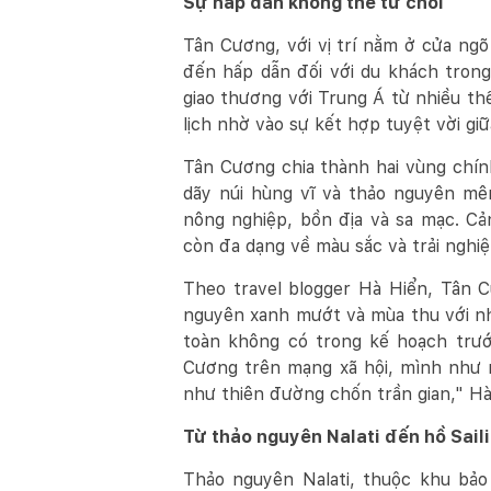
Sự hấp dẫn không thể từ chối
Tân Cương, với vị trí nằm ở cửa ngõ
đến hấp dẫn đối với du khách tron
giao thương với Trung Á từ nhiều th
lịch nhờ vào sự kết hợp tuyệt vời gi
Tân Cương chia thành hai vùng chí
dãy núi hùng vĩ và thảo nguyên mê
nông nghiệp, bồn địa và sa mạc. C
còn đa dạng về màu sắc và trải nghi
Theo travel blogger Hà Hiển, Tân C
nguyên xanh mướt và mùa thu với nh
toàn không có trong kế hoạch trướ
Cương trên mạng xã hội, mình như 
như thiên đường chốn trần gian," Hà
Từ thảo nguyên Nalati đến hồ Sail
Thảo nguyên Nalati, thuộc khu bảo