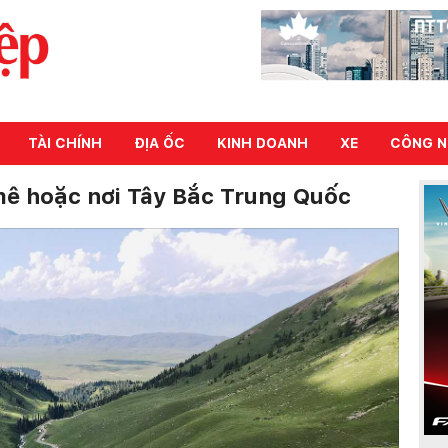
TÀI CHÍNH
ĐỊA ỐC
KINH DOANH
XE
CÔNG N
ê hoặc nơi Tây Bắc Trung Quốc