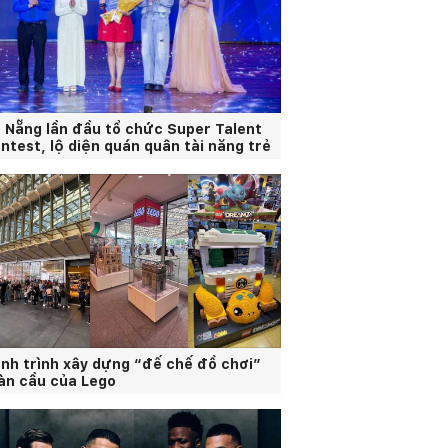
 Nẵng lần đầu tổ chức Super Talent
ntest, lộ diện quán quân tài năng trẻ
nh trình xây dựng “đế chế đồ chơi”
àn cầu của Lego