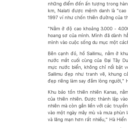
những điểm đến ấn tượng trong hành 
km, Nalati được mệnh danh là "cao
1997 ví như chốn thiên đường của th
"Nằm ở độ cao khoảng 3.000 - 4.00
hoang sơ của mình. Mình đã dành hẳ
mình vào cuộc sống du mục một cách 
Bên cạnh đó, hồ Sailimu, nằm ở khu 
nước mắt cuối cùng của Đại Tây Dư
mực nước biển, không chỉ nổi bật v
Sailimu đẹp như tranh vẽ, khung c
đẹp riêng làm say đắm lòng người," 
Khu bảo tồn thiên nhiên Kanas, nằ
của thiên nhiên. Được thành lập vào
nhiên mà còn gắn liền với các truyề
vào một ngày mây mù và mưa phùn l
và lãng mạn hơn rất nhiều," Hà Hiển 