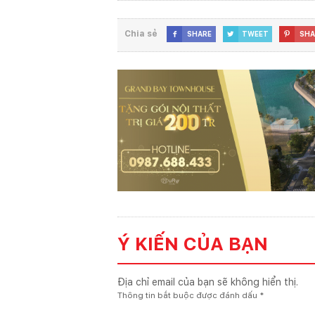
Chia sẻ
SHARE
TWEET
SHA



Ý KIẾN CỦA BẠN
Địa chỉ email của bạn sẽ không hiển thị.
Thông tin bắt buộc được đánh dấu
*