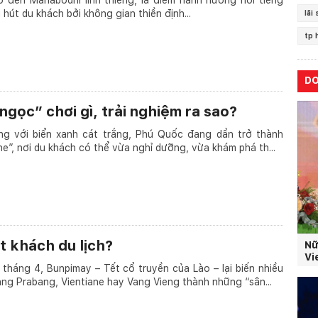
 hút du khách bởi không gian thiền định...
lãi
tp 
D
ngọc” chơi gì, trải nghiệm ra sao?
ếng với biển xanh cát trắng, Phú Quốc đang dần trở thành
ne”, nơi du khách có thể vừa nghỉ dưỡng, vừa khám phá th...
t khách du lịch?
Nữ
Vi
tháng 4, Bunpimay – Tết cổ truyền của Lào – lại biến nhiều
ng Prabang, Vientiane hay Vang Vieng thành những “sân...