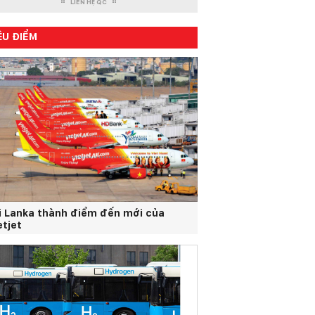
LIÊN HỆ QC
ÊU ĐIỂM
i Lanka thành điểm đến mới của
etjet