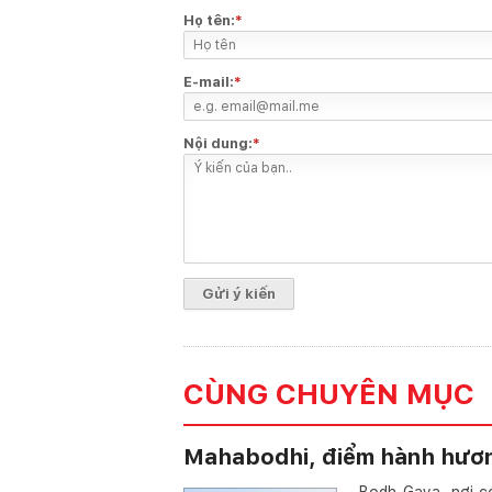
Họ tên:
*
E-mail:
*
Nội dung:
*
CÙNG CHUYÊN MỤC
Mahabodhi, điểm hành hươn
Bodh Gaya, nơi c