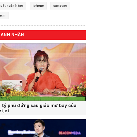
 suất ngân hàng
iphone
samsung
hcm
OANH NHÂN
 tỷ phú đứng sau giấc mơ bay của
etjet