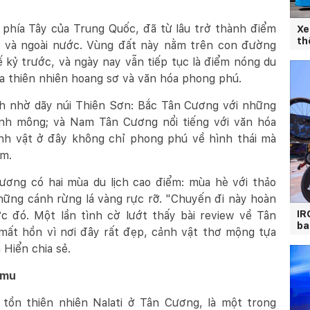
 phía Tây của Trung Quốc, đã từ lâu trở thành điểm
Xe
th
g và ngoài nước. Vùng đất này nằm trên con đường
ế kỷ trước, và ngày nay vẫn tiếp tục là điểm nóng du
ữa thiên nhiên hoang sơ và văn hóa phong phú.
nh nhờ dãy núi Thiên Sơn: Bắc Tân Cương với những
nh mông; và Nam Tân Cương nổi tiếng với văn hóa
ảnh vật ở đây không chỉ phong phú về hình thái mà
ệm.
ương có hai mùa du lịch cao điểm: mùa hè với thảo
ững cánh rừng lá vàng rực rỡ. "Chuyến đi này hoàn
IR
c đó. Một lần tình cờ lướt thấy bài review về Tân
ba
mất hồn vì nơi đây rất đẹp, cảnh vật thơ mộng tựa
 Hiển chia sẻ.
imu
 tồn thiên nhiên Nalati ở Tân Cương, là một trong