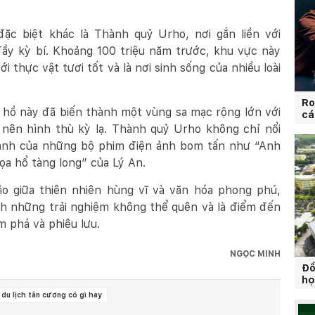
c biệt khác là Thành quỷ Urho, nơi gắn liền với
đầy kỳ bí. Khoảng 100 triệu năm trước, khu vực này
 thực vật tươi tốt và là nơi sinh sống của nhiều loài
Ro
t, hồ này đã biến thành một vùng sa mạc rộng lớn với
cá
nên hình thù kỳ lạ. Thành quỷ Urho không chỉ nổi
 cảnh của những bộ phim điện ảnh bom tấn như “Anh
a hổ tàng long” của Lý An.
o giữa thiên nhiên hùng vĩ và văn hóa phong phú,
h những trải nghiệm không thể quên và là điểm đến
m phá và phiêu lưu.
NGỌC MINH
Đồ
họ
du lịch tân cương có gì hay