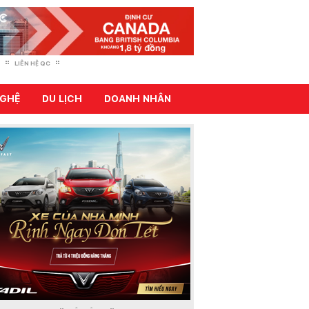
LIÊN HỆ QC
GHỆ
DU LỊCH
DOANH NHÂN