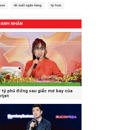
one
lãi suất ngân hàng
tp hcm
OANH NHÂN
 tỷ phú đứng sau giấc mơ bay của
etjet