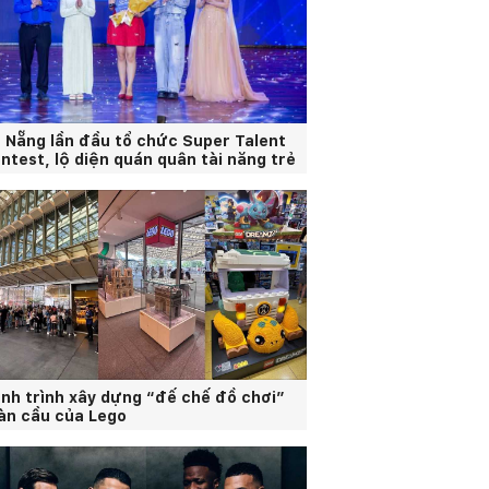
 Nẵng lần đầu tổ chức Super Talent
ntest, lộ diện quán quân tài năng trẻ
nh trình xây dựng “đế chế đồ chơi”
àn cầu của Lego