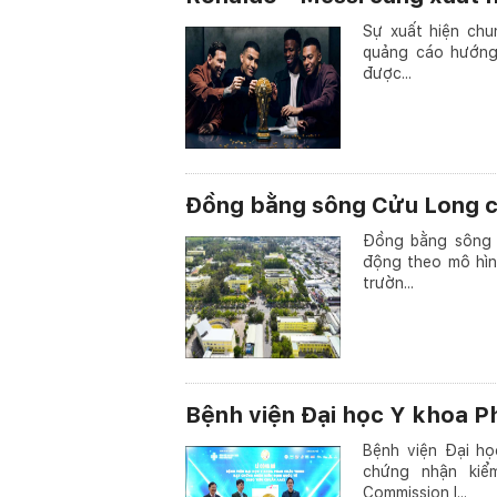
Sự xuất hiện chu
quảng cáo hướng
được...
Đồng bằng sông Cửu Long c
Đồng bằng sông 
động theo mô hìn
trườn...
Bệnh viện Đại học Y khoa P
Bệnh viện Đại h
chứng nhận kiểm
Commission I...