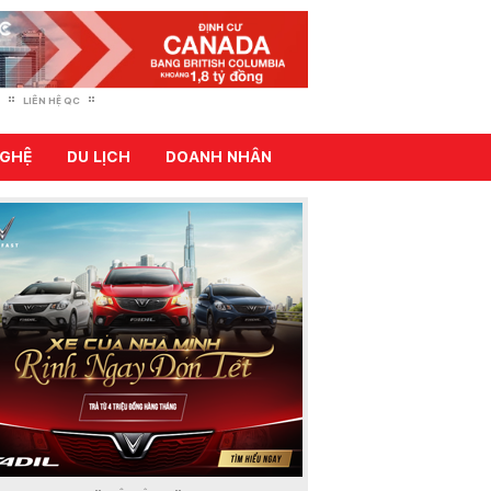
LIÊN HỆ QC
GHỆ
DU LỊCH
DOANH NHÂN