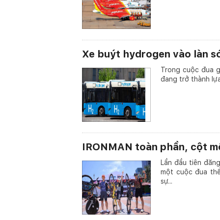
Xe buýt hydrogen vào làn s
Trong cuộc đua g
đang trở thành lự
IRONMAN toàn phần, cột mố
Lần đầu tiên đăn
một cuộc đua thể
sự...