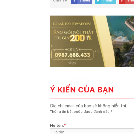
Chia sẻ
SHARE
TWEET
SHA



Ý KIẾN CỦA BẠN
Địa chỉ email của bạn sẽ không hiển thị.
Thông tin bắt buộc được đánh dấu
*
Họ tên:
*