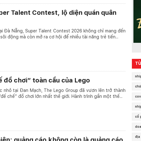
er Talent Contest, lộ diện quán quân
tại Đà Nẵng, Super Talent Contest 2026 không chỉ mang đến
sôi động mà còn mở ra cơ hội để nhiều tài năng trẻ tiến...
TỪ
nhi
ế đồ chơi” toàn cầu của Lego
chứ
 nhỏ tại Đan Mạch, The Lego Group đã vươn lên trở thành
ế chế” đồ chơi lớn nhất thế giới. Hành trình gần một thế...
cov
nhị
cổ 
doa
địa
hiện: quảng cáo không còn là quảng cáo