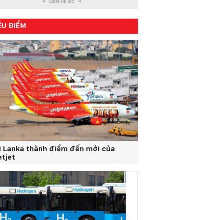
LIÊN HỆ QC
ÊU ĐIỂM
i Lanka thành điểm đến mới của
etjet