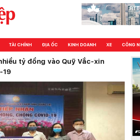
TÀI CHÍNH
ĐỊA ỐC
KINH DOANH
XE
CÔNG N
nhiều tỷ đồng vào Quỹ Vắc-xin
-19