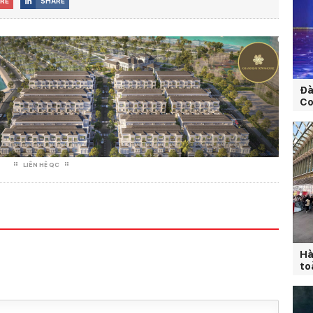
RE
SHARE

Đà
Co
LIÊN HỆ QC
Hà
to