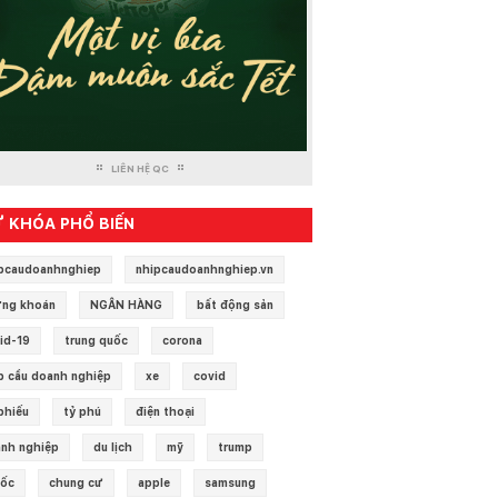
LIÊN HỆ QC
 KHÓA PHỔ BIẾN
pcaudoanhnghiep
nhipcaudoanhnghiep.vn
ng khoán
NGÂN HÀNG
bất động sản
id-19
trung quốc
corona
p cầu doanh nghiệp
xe
covid
phiếu
tỷ phú
điện thoại
nh nghiệp
du lịch
mỹ
trump
 ốc
chung cư
apple
samsung