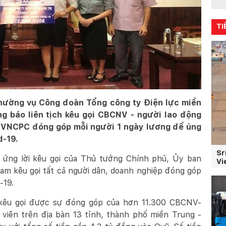
TI
hường vụ Công đoàn Tổng công ty Điện lực miền
g báo liên tịch kêu gọi CBCNV - người lao động
 EVNCPC đóng góp mỗi người 1 ngày lương để ủng
d-19.
Sr
 ứng lời kêu gọi của Thủ tướng Chính phủ, Ủy ban
Vi
am kêu gọi tất cả người dân, doanh nghiệp đóng góp
-19.
 kêu gọi được sự đóng góp của hơn 11.300 CBCNV-
 viên trên địa bàn 13 tỉnh, thành phố miền Trung -