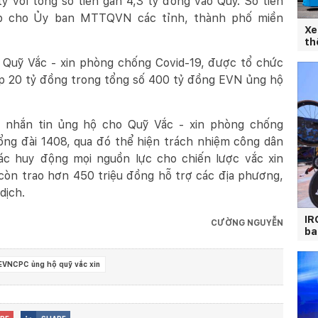
 với tổng số tiền gần 4,3 tỷ đồng vào Quỹ. Số tiền
iếp cho Ủy ban MTTQVN các tỉnh, thành phố miền
Xe
th
ắt Quỹ Vắc - xin phòng chống
Covid
-19, được tổ chức
p 20 tỷ đồng trong tổng số 400 tỷ đồng EVN ủng hộ
nhắn tin ủng hộ cho Quỹ Vắc - xin phòng chống
ổng đài 1408, qua đó thể hiện trách nhiệm công dân
ác huy động mọi nguồn lực cho chiến lược vắc xin
 còn trao hơn 450 triệu đồng hỗ trợ các địa phương,
dịch.
IR
CƯỜNG NGUYỄN
ba
EVNCPC ủng hộ quỹ vắc xin