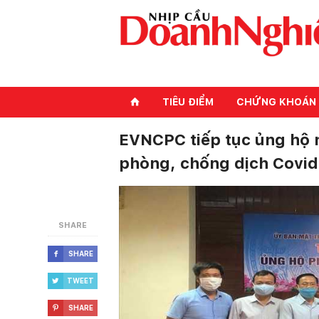
TIÊU ĐIỂM
CHỨNG KHOÁN
⌂
EVNCPC tiếp tục ủng hộ 
phòng, chống dịch Covid
SHARE
SHARE

TWEET

SHARE
