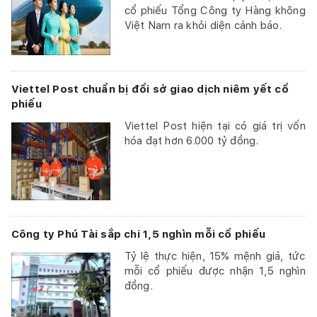
cổ phiếu Tổng Công ty Hàng không
Việt Nam ra khỏi diện cảnh báo.
Viettel Post chuẩn bị đổi sở giao dịch niêm yết cổ
phiếu
Viettel Post hiện tại có giá trị vốn
hóa đạt hơn 6.000 tỷ đồng.
Công ty Phú Tài sắp chi 1,5 nghìn mỗi cổ phiếu
Tỷ lệ thực hiện, 15% mệnh giá, tức
mỗi cổ phiếu được nhận 1,5 nghìn
đồng.