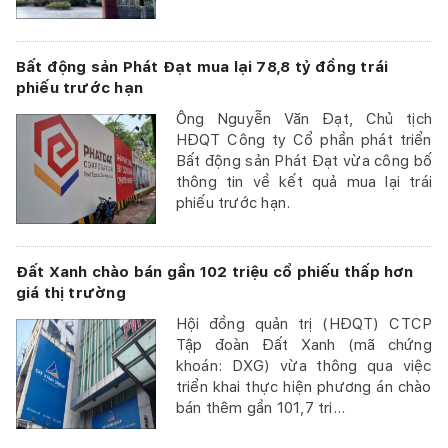
Bất động sản Phát Đạt mua lại 78,8 tỷ đồng trái
phiếu trước hạn
Ông Nguyễn Văn Đạt, Chủ tịch
HĐQT Công ty Cổ phần phát triển
Bất động sản Phát Đạt vừa công bố
thông tin về kết quả mua lại trái
phiếu trước hạn.
Đất Xanh chào bán gần 102 triệu cổ phiếu thấp hơn
giá thị trường
Hội đồng quản trị (HĐQT) CTCP
Tập đoàn Đất Xanh (mã chứng
khoán: DXG) vừa thông qua việc
triển khai thực hiện phương án chào
bán thêm gần 101,7 tri...