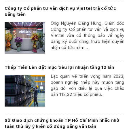
Công ty Cổ phần tư vấn dịch vụ Viettel trả cổ tức
bằng tiền
Ông Nguyễn Đăng Hùng, Giám đốc
Công ty Cổ phần tư vấn và dịch vụ
Viettel vừa có thông báo về ngày
đăng ký cuối cùng thực hiện quyền
nhận cổ tức năm...
Thép Tiến Lên đặt mục tiêu lợi nhuận tăng 12 lần
Lạc quan về triển vọng năm 2023,
doanh nghiệp thép này muốn tăng
gấp đôi vốn điều lệ qua việc chào
bán 112,32 triệu cổ phiếu.
Sở Giao dịch chứng khoán TP Hồ Chí Minh nhắc nhở
tuân thủ lấy ý kiến cổ đông bằng văn bản