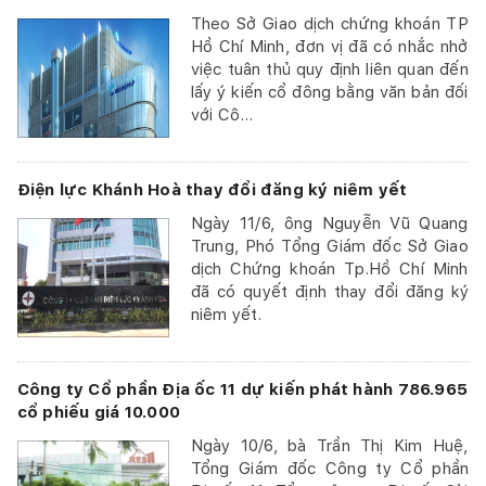
Theo Sở Giao dịch chứng khoán TP
Hồ Chí Minh, đơn vị đã có nhắc nhở
việc tuân thủ quy định liên quan đến
lấy ý kiến cổ đông bằng văn bản đối
với Cô...
Điện lực Khánh Hoà thay đổi đăng ký niêm yết
Ngày 11/6, ông Nguyễn Vũ Quang
Trung, Phó Tổng Giám đốc Sở Giao
dịch Chứng khoán Tp.Hồ Chí Minh
đã có quyết định thay đổi đăng ký
niêm yết.
Công ty Cổ phần Địa ốc 11 dự kiến phát hành 786.965
cổ phiếu giá 10.000
Ngày 10/6, bà Trần Thị Kim Huệ,
Tổng Giám đốc Công ty Cổ phần