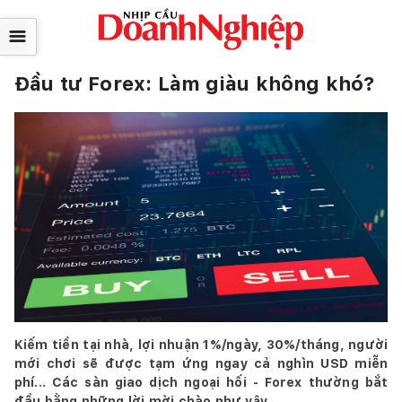
☰
Đầu tư Forex: Làm giàu không khó?
Kiếm tiền tại nhà, lợi nhuận 1%/ngày, 30%/tháng, người
mới chơi sẽ được tạm ứng ngay cả nghìn USD miễn
phí... Các sàn giao dịch ngoại hối - Forex thường bắt
đầu bằng những lời mời chào như vậy.