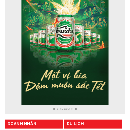
LIÊN HỆ QC
DOANH NHÂN
DU LỊCH