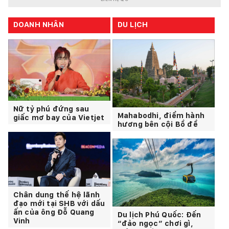
DOANH NHÂN
DU LỊCH
Nữ tỷ phú đứng sau
Mahabodhi, điểm hành
giấc mơ bay của Vietjet
hương bên cội Bồ đề
Chân dung thế hệ lãnh
đạo mới tại SHB với dấu
ấn của ông Đỗ Quang
Du lịch Phú Quốc: Đến
Vinh
“đảo ngọc” chơi gì,