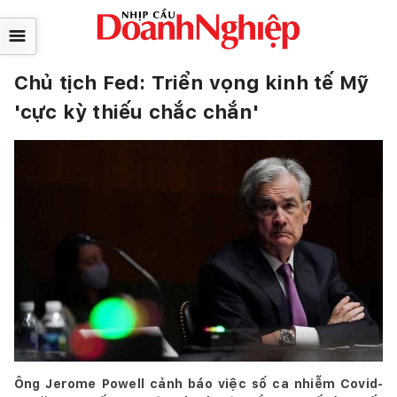
☰
Chủ tịch Fed: Triển vọng kinh tế Mỹ
'cực kỳ thiếu chắc chắn'
Ông Jerome Powell cảnh báo việc số ca nhiễm Covid-