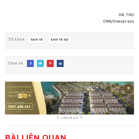
HÀ THU
CNN/Vnexpress
Từ khóa
kinh tế
kinh tế mỹ
Chia sẻ




LIÊN HỆ QC
BÀI LIÊN QUAN