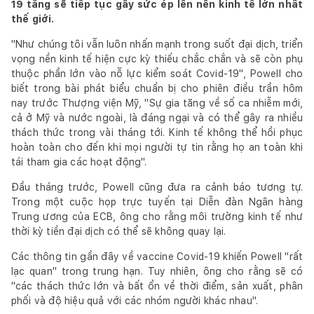
19 tăng sẽ tiếp tục gây sức ép lên nền kinh tế lớn nhất
thế giới.
"Như chúng tôi vẫn luôn nhấn mạnh trong suốt đại dịch, triển
vọng nền kinh tế hiện cực kỳ thiếu chắc chắn và sẽ còn phụ
thuộc phần lớn vào nỗ lực kiểm soát Covid-19", Powell cho
biết trong bài phát biểu chuẩn bị cho phiên điều trần hôm
nay trước Thượng viện Mỹ, "Sự gia tăng về số ca nhiễm mới,
cả ở Mỹ và nước ngoài, là đáng ngại và có thể gây ra nhiều
thách thức trong vài tháng tới. Kinh tế không thể hồi phục
hoàn toàn cho đến khi mọi người tự tin rằng họ an toàn khi
tái tham gia các hoạt động".
Đầu tháng trước, Powell cũng đưa ra cảnh báo tương tự.
Trong một cuộc họp trực tuyến tại Diễn đàn Ngân hàng
Trung ương của ECB, ông cho rằng môi trường kinh tế như
thời kỳ tiền đại dịch có thể sẽ không quay lại.
Các thông tin gần đây về vaccine Covid-19 khiến Powell "rất
lạc quan" trong trung hạn. Tuy nhiên, ông cho rằng sẽ có
"các thách thức lớn và bất ổn về thời điểm, sản xuất, phân
phối và độ hiệu quả với các nhóm người khác nhau".