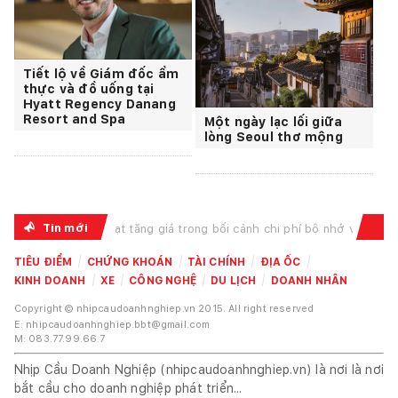
Tiết lộ về Giám đốc ẩm
thực và đồ uống tại
Hyatt Regency Danang
Resort and Spa
Một ngày lạc lối giữa
lòng Seoul thơ mộng
Tin mới
 giá trong bối cảnh chi phí bộ nhớ và linh kiện lưu trữ leo thang, chịu t...
Vietcomban
TIÊU ĐIỂM
CHỨNG KHOÁN
TÀI CHÍNH
ĐỊA ỐC
KINH DOANH
XE
CÔNG NGHỆ
DU LỊCH
DOANH NHÂN
Copyright © nhipcaudoanhnghiep.vn 2015. All right reserved
E: nhipcaudoanhnghiep.bbt@gmail.com
M: 083.77.99.66.7
Nhịp Cầu Doanh Nghiệp (nhipcaudoanhnghiep.vn) là nơi là nơi
bắt cầu cho doanh nghiệp phát triển...