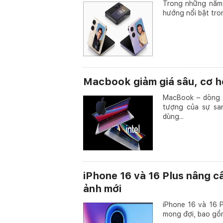
Trong những năm 
hướng nổi bật tro
Macbook giảm giá sâu, cơ hộ
MacBook – dòng m
tượng của sự sa
dùng...
iPhone 16 và 16 Plus nâng c
ảnh mới
iPhone 16 và 16 
mong đợi, bao gồm 