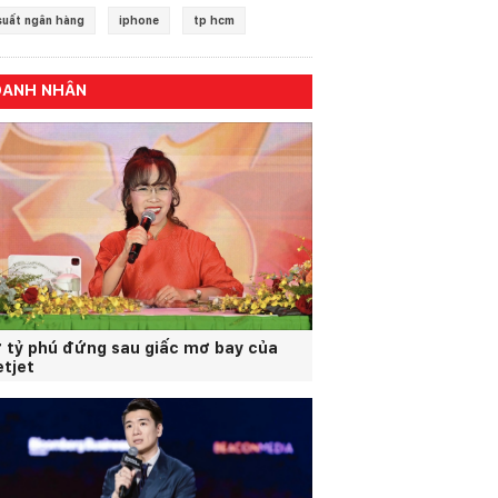
 suất ngân hàng
iphone
tp hcm
OANH NHÂN
 tỷ phú đứng sau giấc mơ bay của
etjet