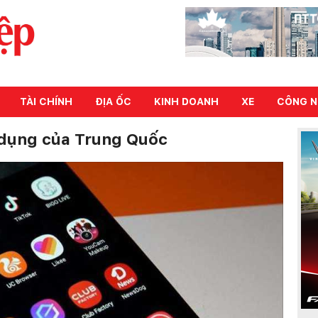
TÀI CHÍNH
ĐỊA ỐC
KINH DOANH
XE
CÔNG N
dụng của Trung Quốc