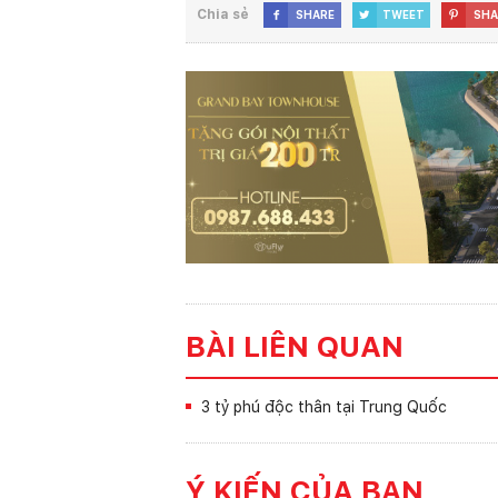
Chia sẻ
SHARE
TWEET
SHA



BÀI LIÊN QUAN
3 tỷ phú độc thân tại Trung Quốc
Ý KIẾN CỦA BẠN