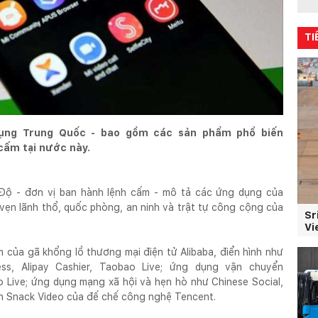
TI
ụng Trung Quốc - bao gồm các sản phẩm phổ biến
cấm tại nước này.
Độ - đơn vị ban hành lệnh cấm - mô tả các ứng dụng của
vẹn lãnh thổ, quốc phòng, an ninh và trật tự công cộng của
Sr
Vi
của gã khổng lồ thương mại điện tử Alibaba, điển hình như
press, Alipay Cashier, Taobao Live; ứng dụng vận chuyển
 Live; ứng dụng mạng xã hội và hẹn hò như Chinese Social,
ắn Snack Video của đế chế công nghệ Tencent.