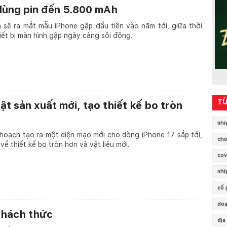
 dùng pin đến 5.800 mAh
 sẽ ra mắt mẫu iPhone gập đầu tiên vào năm tới, giữa thời
iết bị màn hình gập ngày càng sôi động.
TỪ
t sản xuất mới, tạo thiết kế bo tròn
nhi
hoạch tạo ra một diện mạo mới cho dòng iPhone 17 sắp tới,
chứ
 về thiết kế bo tròn hơn và vật liệu mới.
cov
nhị
cổ 
doa
 thách thức
địa