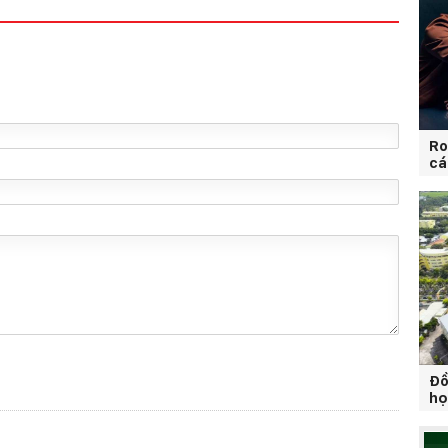
Ro
cá
Đồ
họ