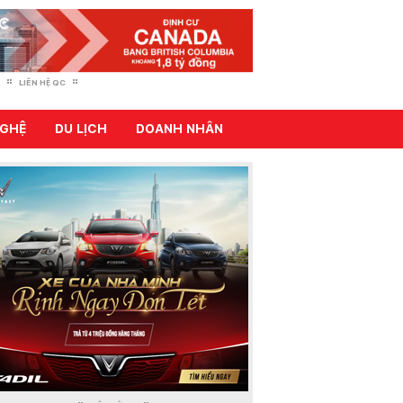
LIÊN HỆ QC
GHỆ
DU LỊCH
DOANH NHÂN