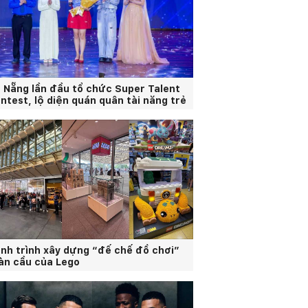
 Nẵng lần đầu tổ chức Super Talent
ntest, lộ diện quán quân tài năng trẻ
nh trình xây dựng “đế chế đồ chơi”
àn cầu của Lego