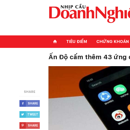
TIÊU ĐIỂM
CHỨNG KHOÁN
⌂
Ấn Độ cấm thêm 43 ứng 
SHARE
SHARE

TWEET

SHARE
