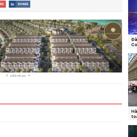
RE
SHARE

Đà
Co
LIÊN HỆ QC
Hà
to