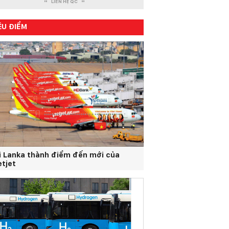
LIÊN HỆ QC
ÊU ĐIỂM
i Lanka thành điểm đến mới của
etjet