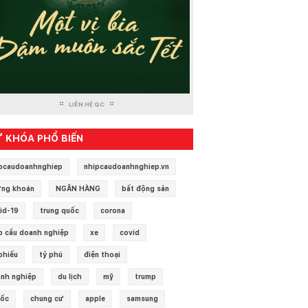
LIÊN HỆ QC
 KHÓA PHỔ BIẾN
pcaudoanhnghiep
nhipcaudoanhnghiep.vn
ng khoán
NGÂN HÀNG
bất động sản
id-19
trung quốc
corona
p cầu doanh nghiệp
xe
covid
phiếu
tỷ phú
điện thoại
nh nghiệp
du lịch
mỹ
trump
 ốc
chung cư
apple
samsung