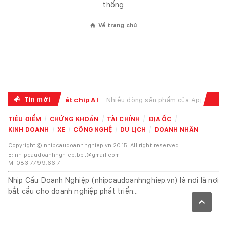
thống
Về trang chủ
⌂
Tin mới
le tăng theo cơn khát chip AI
Nhiều dòng sản phẩm của Apple đồng loạt tăng giá trong
TIÊU ĐIỂM
CHỨNG KHOÁN
TÀI CHÍNH
ĐỊA ỐC
KINH DOANH
XE
CÔNG NGHỆ
DU LỊCH
DOANH NHÂN
Copyright © nhipcaudoanhnghiep.vn 2015. All right reserved
E: nhipcaudoanhnghiep.bbt@gmail.com
M: 083.77.99.66.7
Nhịp Cầu Doanh Nghiệp (nhipcaudoanhnghiep.vn) là nơi là nơi
bắt cầu cho doanh nghiệp phát triển...
