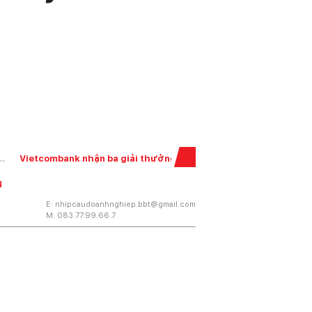
Vietcombank nhận ba giải thưởng từ The Asian Banker
Vietcombank 
N
E: nhipcaudoanhnghiep.bbt@gmail.com
M: 083.77.99.66.7