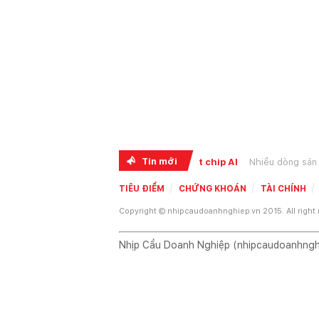
Tin mới
Giá thiết bị Apple tăng theo cơn khát chip AI
Nhiều dòng sản phẩm của 
TIÊU ĐIỂM
CHỨNG KHOÁN
TÀI CHÍNH
Copyright © nhipcaudoanhnghiep.vn 2015. All right
Nhịp Cầu Doanh Nghiệp (nhipcaudoanhnghiep