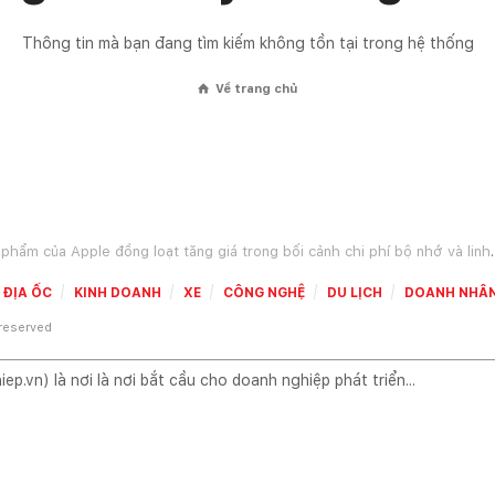
Thông tin mà bạn đang tìm kiếm không tồn tại trong hệ thống
Về trang chủ
⌂
Apple đồng loạt tăng giá trong bối cảnh chi phí bộ nhớ và linh kiện lưu trữ leo thang, chịu t...
ĐỊA ỐC
KINH DOANH
XE
CÔNG NGHỆ
DU LỊCH
DOANH NHÂ
 reserved
.vn) là nơi là nơi bắt cầu cho doanh nghiệp phát triển...