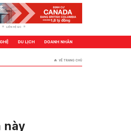
LIÊN HỆ QC
GHỆ
DU LỊCH
DOANH NHÂN
VỀ TRANG CHỦ
⌂
 này