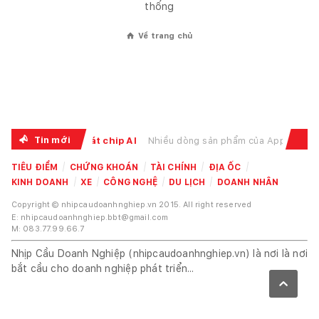
thống
Về trang chủ
⌂
Tin mới
e tăng theo cơn khát chip AI
Nhiều dòng sản phẩm của Apple đồng loạt tăng giá trong 
TIÊU ĐIỂM
CHỨNG KHOÁN
TÀI CHÍNH
ĐỊA ỐC
KINH DOANH
XE
CÔNG NGHỆ
DU LỊCH
DOANH NHÂN
Copyright © nhipcaudoanhnghiep.vn 2015. All right reserved
E: nhipcaudoanhnghiep.bbt@gmail.com
M: 083.77.99.66.7
Nhịp Cầu Doanh Nghiệp (nhipcaudoanhnghiep.vn) là nơi là nơi
bắt cầu cho doanh nghiệp phát triển...
