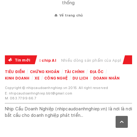
thống
Về trang chủ
⌂
Tin mới
 tăng theo cơn khát chip AI
Nhiều dòng sản phẩm của Apple đồng loạt tăng giá trong bố
TIÊU ĐIỂM
CHỨNG KHOÁN
TÀI CHÍNH
ĐỊA ỐC
KINH DOANH
XE
CÔNG NGHỆ
DU LỊCH
DOANH NHÂN
Copyright © nhipcaudoanhnghiep.vn 2015. All right reserved
E: nhipcaudoanhnghiep.bbt@gmail.com
M: 083.77.99.66.7
Nhịp Cầu Doanh Nghiệp (nhipcaudoanhnghiep.vn) là nơi là nơi
bắt cầu cho doanh nghiệp phát triển...
