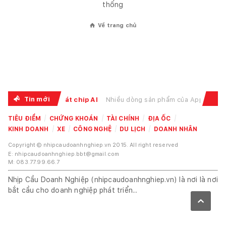
thống
Về trang chủ
⌂
Tin mới
le tăng theo cơn khát chip AI
Nhiều dòng sản phẩm của Apple đồng loạt tăng giá trong
TIÊU ĐIỂM
CHỨNG KHOÁN
TÀI CHÍNH
ĐỊA ỐC
KINH DOANH
XE
CÔNG NGHỆ
DU LỊCH
DOANH NHÂN
Copyright © nhipcaudoanhnghiep.vn 2015. All right reserved
E: nhipcaudoanhnghiep.bbt@gmail.com
M: 083.77.99.66.7
Nhịp Cầu Doanh Nghiệp (nhipcaudoanhnghiep.vn) là nơi là nơi
bắt cầu cho doanh nghiệp phát triển...
