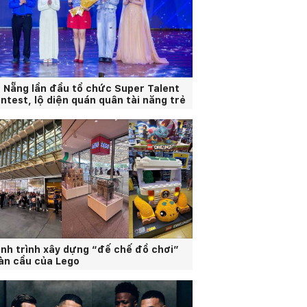
 Nẵng lần đầu tổ chức Super Talent
ntest, lộ diện quán quân tài năng trẻ
nh trình xây dựng “đế chế đồ chơi”
àn cầu của Lego