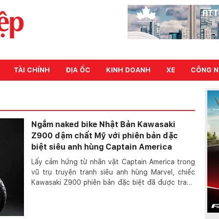
TÀI CHÍNH
ĐỊA ỐC
KINH DOANH
XE
CÔNG N
Ngắm naked bike Nhật Bản Kawasaki
Z900 đậm chất Mỹ với phiên bản đặc
biệt siêu anh hùng Captain America
Lấy cảm hứng từ nhân vật Captain America trong
vũ trụ truyện tranh siêu anh hùng Marvel, chiếc
Kawasaki Z900 phiên bản đặc biệt đã được trang
trí l...