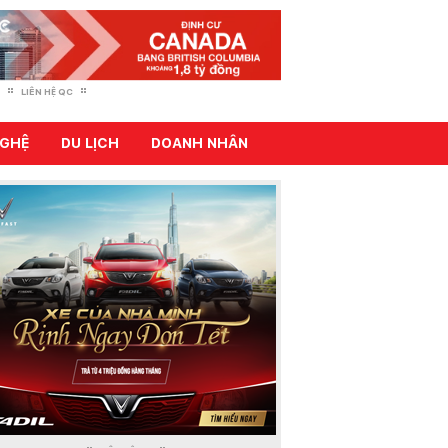
LIÊN HỆ QC
GHỆ
DU LỊCH
DOANH NHÂN