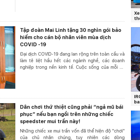
Xe
th
Tập đoàn Mai Linh tặng 30 nghìn gói bảo
hiểm cho cán bộ nhân viên mùa dịch
COVID -19
Đại dịch COVID-19 đang lan rộng trên toàn cầu và
làm tê liệt hầu hết các ngành nghề, các doanh
nghiệp trong nền kinh tế. Cuộc sống của mỗi cá
nhân,...
IR
ba
Dân chơi thứ thiệt cũng phải “ngả mũ bái
phục” nếu bạn ngồi trên những chiếc
speedster mui trần này!
Những chiếc xe mui trần vốn đã thể hiện độ "chơi"
của chủ nhân chúng, tuy nhiên các dòng