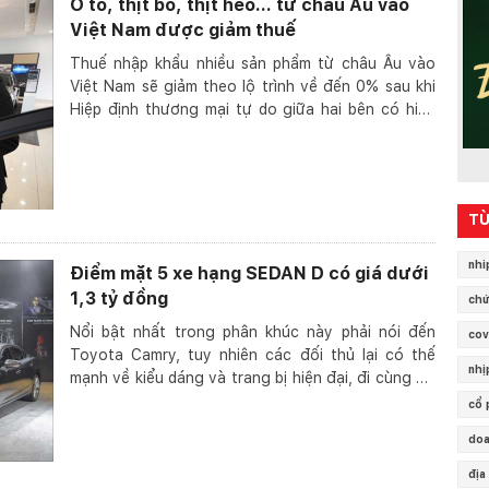
Ô tô, thịt bò, thịt heo... từ châu Âu vào
Việt Nam được giảm thuế
Thuế nhập khẩu nhiều sản phẩm từ châu Âu vào
Việt Nam sẽ giảm theo lộ trình về đến 0% sau khi
Hiệp định thương mại tự do giữa hai bên có hiệu
lực....
TỪ
nhi
Điểm mặt 5 xe hạng SEDAN D có giá dưới
1,3 tỷ đồng
chứ
Nổi bật nhất trong phân khúc này phải nói đến
cov
Toyota Camry, tuy nhiên các đối thủ lại có thế
nhị
mạnh về kiểu dáng và trang bị hiện đại, đi cùng đó
là...
cổ 
doa
địa