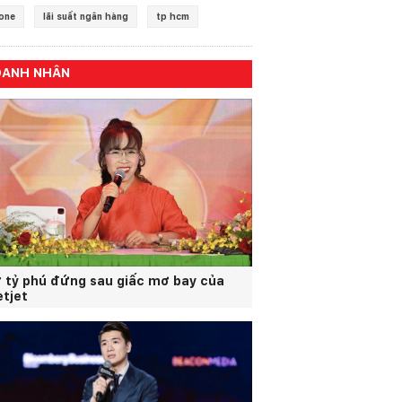
one
lãi suất ngân hàng
tp hcm
OANH NHÂN
 tỷ phú đứng sau giấc mơ bay của
etjet