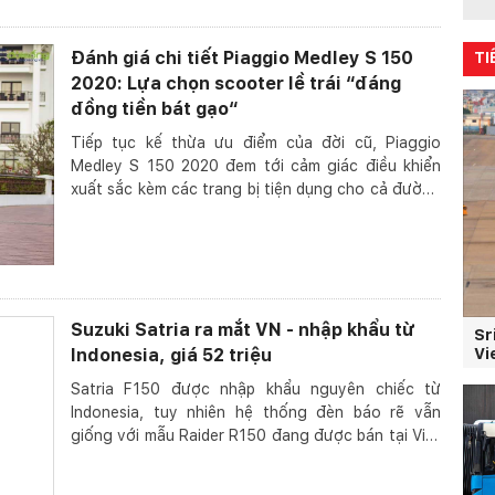
Đánh giá chi tiết Piaggio Medley S 150
TI
2020: Lựa chọn scooter lề trái “đáng
đồng tiền bát gạo“
Tiếp tục kế thừa ưu điểm của đời cũ, Piaggio
Medley S 150 2020 đem tới cảm giác điều khiển
xuất sắc kèm các trang bị tiện dụng cho cả đường
phố lẫn...
Suzuki Satria ra mắt VN - nhập khẩu từ
Sr
Indonesia, giá 52 triệu
Vi
Satria F150 được nhập khẩu nguyên chiếc từ
Indonesia, tuy nhiên hệ thống đèn báo rẽ vẫn
giống với mẫu Raider R150 đang được bán tại Việt
Nam. Xe sẽ...