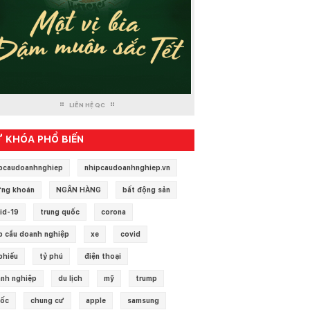
LIÊN HỆ QC
 KHÓA PHỔ BIẾN
pcaudoanhnghiep
nhipcaudoanhnghiep.vn
ng khoán
NGÂN HÀNG
bất động sản
id-19
trung quốc
corona
p cầu doanh nghiệp
xe
covid
phiếu
tỷ phú
điện thoại
nh nghiệp
du lịch
mỹ
trump
 ốc
chung cư
apple
samsung