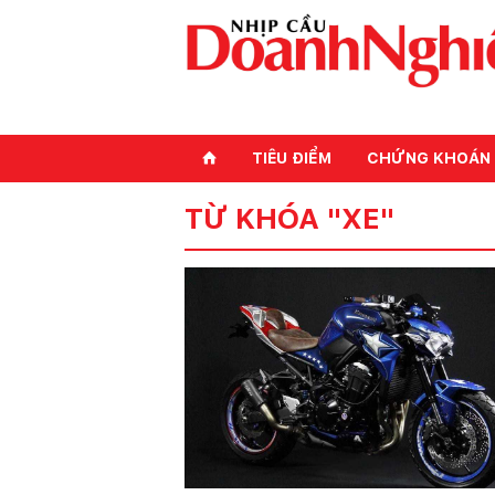
TIÊU ĐIỂM
CHỨNG KHOÁN
⌂
TỪ KHÓA "XE"