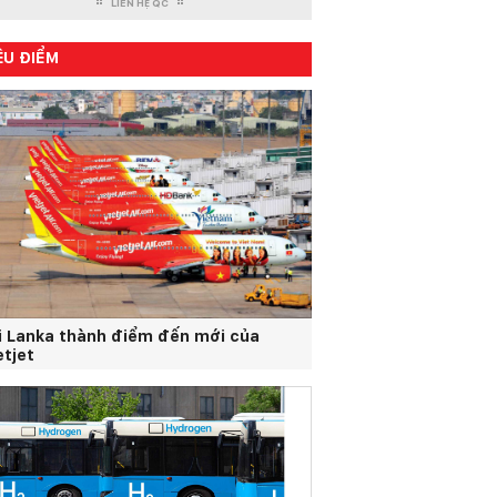
LIÊN HỆ QC
ÊU ĐIỂM
i Lanka thành điểm đến mới của
etjet